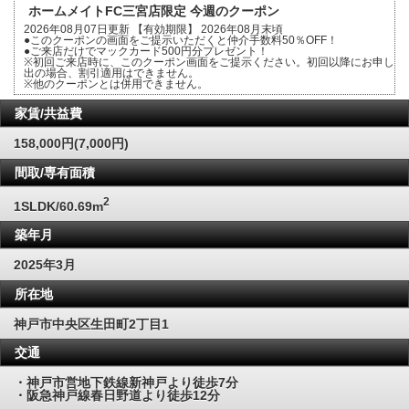
ホームメイトFC三宮店限定 今週のクーポン
2026年08月07日更新 【有効期限】 2026年08月末頃
●このクーポンの画面をご提示いただくと仲介手数料50％OFF！
●ご来店だけでマックカード500円分プレゼント！
※初回ご来店時に、このクーポン画面をご提示ください。初回以降にお申し
出の場合、割引適用はできません。
※他のクーポンとは併用できません。
家賃/共益費
158,000円(7,000円)
間取/専有面積
2
1SLDK/60.69m
築年月
2025年3月
所在地
神戸市中央区生田町2丁目1
交通
・神戸市営地下鉄線新神戸より徒歩7分
・阪急神戸線春日野道より徒歩12分