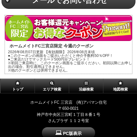
メールでお問い合わせ
ホームメイトFC三宮店限定 今週のクーポン
2026年08月07日更新 【有効期限】 2026年08月末頃
●このクーポンの画面をご提示いただくと仲介手数料50％OFF！
●ご来店だけでマックカード500円分プレゼント！
※初回ご来店時に、このクーポン画面をご提示ください。初回以降にお申し
出の場合、割引適用はできません。
※他のクーポンとは併用できません。
トップ
エリア検索
沿線検索
地図検索
ホームメイトFC 三宮店 (有)アパマン住宅
〒650-0021
神戸市中央区三宮町１丁目８番１号
さんプラザ １１２号室
PC版表示