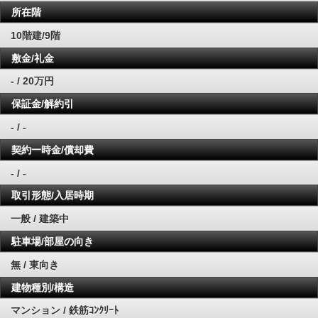
所在階
10階建/9階
敷金/礼金
- / 20万円
保証金/解約引
- / -
契約一時金/償却費
- / -
取引形態/入居時期
一般 / 建築中
駐車場/部屋の向き
無 / 東向き
建物種別/構造
マンション / 鉄筋ｺﾝｸﾘｰﾄ