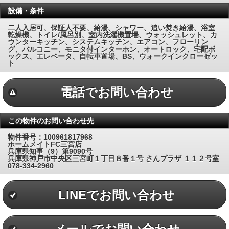
設備・条件
二人入居可、保証人不要、給湯、シャワー、追い焚き給湯、浴室
乾燥機、トイレ/風呂別、室内洗濯機置場、ウォッシュレット、カ
ウンターキッチン、システムキッチン、エアコン、フローリン
グ、バルコニー、モニタ付インターホン、オートロック、宅配ボ
ックス、エレベータ、自転車置場、BS、ウォークインクローゼッ
ト
電話でお問い合わせ
この物件のお問い合わせ先
物件番号：100961817968
ホームメイトFC三宮店
兵庫県知事（9）第9090号
兵庫県神戸市中央区三宮町１丁目８番１号 さんプラザ １１２号室
078-334-2960
LINEでお問い合わせ