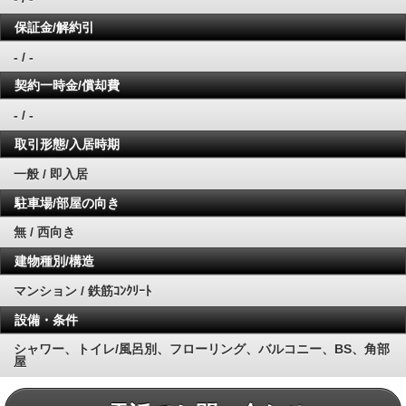
保証金/解約引
- / -
契約一時金/償却費
- / -
取引形態/入居時期
一般 / 即入居
駐車場/部屋の向き
無 / 西向き
建物種別/構造
マンション / 鉄筋ｺﾝｸﾘｰﾄ
設備・条件
シャワー、トイレ/風呂別、フローリング、バルコニー、BS、角部
屋