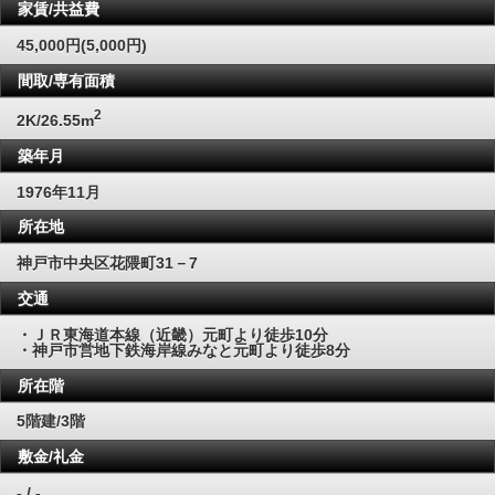
家賃/共益費
45,000円(5,000円)
間取/専有面積
2
2K/26.55m
築年月
1976年11月
所在地
神戸市中央区花隈町31－7
交通
・ＪＲ東海道本線（近畿）元町より徒歩10分
・神戸市営地下鉄海岸線みなと元町より徒歩8分
所在階
5階建/3階
敷金/礼金
- / -