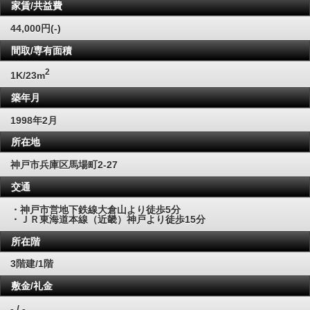
家賃/共益費
44,000円(-)
間取/専有面積
2
1K/23m
築年月
1998年2月
所在地
神戸市兵庫区馬場町2-27
交通
・神戸市営地下鉄線大倉山より徒歩5分
・ＪＲ東海道本線（近畿）神戸より徒歩15分
所在階
3階建/1階
敷金/礼金
- / -