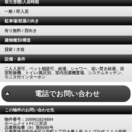
取引形態/入居時期
一般 / 即入居
駐車場/部屋の向き
有り無料 / 西向き
建物種別/構造
貸家 / 木造
設備・条件
二人入居可、ペット相談可、給湯、シャワー、追い焚き給湯、浴
室乾燥機、トイレ/風呂別、室内洗濯機置場、システムキッチン、
モニタ付インターホン
電話でお問い合わせ
この物件のお問い合わせ先
物件番号：100961824884
ホームメイトFC三宮店
兵庫県知事（9）第9090号
兵庫県神戸市中央区三宮町１丁目８番１号 さんプラザ １１２号室