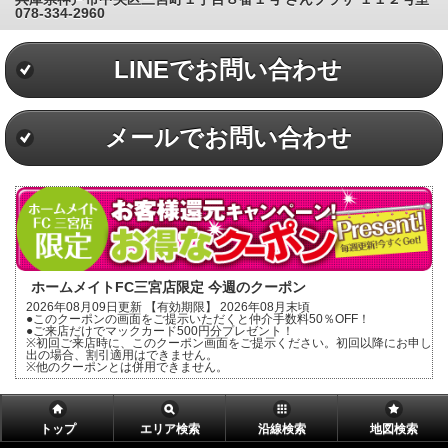
078-334-2960
LINEでお問い合わせ
メールでお問い合わせ
ホームメイトFC三宮店限定 今週のクーポン
2026年08月09日更新 【有効期限】 2026年08月末頃
●このクーポンの画面をご提示いただくと仲介手数料50％OFF！
●ご来店だけでマックカード500円分プレゼント！
※初回ご来店時に、このクーポン画面をご提示ください。初回以降にお申し
出の場合、割引適用はできません。
※他のクーポンとは併用できません。
トップ
エリア検索
沿線検索
地図検索