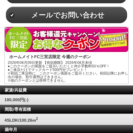
メールでお問い合わせ
ホームメイトFC三宮店限定 今週のクーポン
2026年08月09日更新 【有効期限】 2026年08月末頃
●このクーポンの画面をご提示いただくと仲介手数料50％OFF！
●ご来店だけでマックカード500円分プレゼント！
※初回ご来店時に、このクーポン画面をご提示ください。初回以降にお申し
出の場合、割引適用はできません。
※他のクーポンとは併用できません。
家賃/共益費
180,000円(-)
間取/専有面積
2
4SLDK/100.26m
築年月