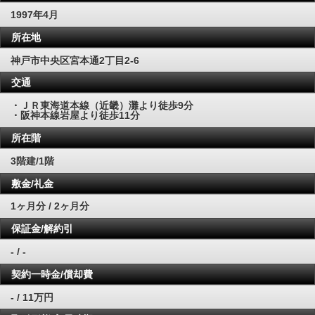
1997年4月
所在地
神戸市中央区宮本通2丁目2-6
交通
・ＪＲ東海道本線（近畿）灘より徒歩9分
・阪神本線岩屋より徒歩11分
所在階
3階建/1階
敷金/礼金
1ヶ月分 / 2ヶ月分
保証金/解約引
- / -
契約一時金/償却費
- / 11万円