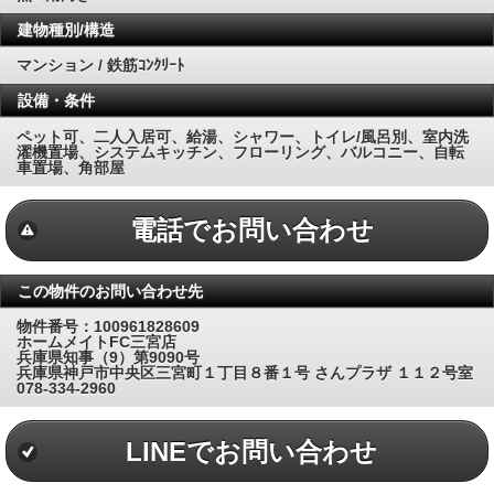
建物種別/構造
マンション / 鉄筋ｺﾝｸﾘｰﾄ
設備・条件
ペット可、二人入居可、給湯、シャワー、トイレ/風呂別、室内洗
濯機置場、システムキッチン、フローリング、バルコニー、自転
車置場、角部屋
電話でお問い合わせ
この物件のお問い合わせ先
物件番号：100961828609
ホームメイトFC三宮店
兵庫県知事（9）第9090号
兵庫県神戸市中央区三宮町１丁目８番１号 さんプラザ １１２号室
078-334-2960
LINEでお問い合わせ