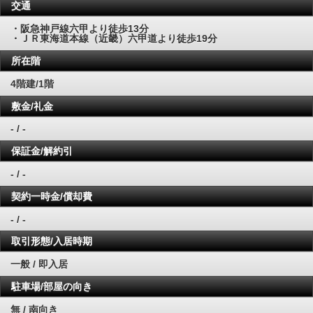
交通
・阪急神戸線六甲より徒歩13分
・ＪＲ東海道本線（近畿）六甲道より徒歩19分
所在階
4階建/1階
敷金/礼金
- / -
保証金/解約引
- / -
契約一時金/償却費
- / -
取引形態/入居時期
一般 / 即入居
駐車場/部屋の向き
無 / 南向き