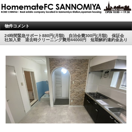
物件コメント
24時間緊急サポート880円(月額) 自治会費300円(月額) 保証会
社加入要 退去時クリーニング費用44000円 短期解約違約金あり