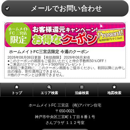
メールでお問い合わせ
ホームメイトFC三宮店限定 今週のクーポン
2026年08月08日更新 【有効期限】 2026年08月末頃
●このクーポンの画面をご提示いただくと仲介手数料50％OFF！
●ご来店だけでマックカード500円分プレゼント！
※初回ご来店時に、このクーポン画面をご提示ください。初回以降にお申し
出の場合、割引適用はできません。
※他のクーポンとは併用できません。
トップ
エリア検索
沿線検索
地図検索
ホームメイトFC 三宮店 (有)アパマン住宅
〒650-0021
神戸市中央区三宮町１丁目８番１号
さんプラザ １１２号室