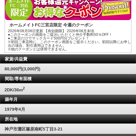
ホームメイトFC三宮店限定 今週のクーポン
2026年08月08日更新 【有効期限】 2026年08月末頃
●このクーポンの画面をご提示いただくと仲介手数料50％OFF！
●ご来店だけでマックカード500円分プレゼント！
※初回ご来店時に、このクーポン画面をご提示ください。初回以降にお申し
出の場合、割引適用はできません。
※他のクーポンとは併用できません。
家賃/共益費
80,000円(3,000円)
間取/専有面積
2
2DK/36m
築年月
1979年4月
所在地
神戸市灘区篠原南町5丁目3-21