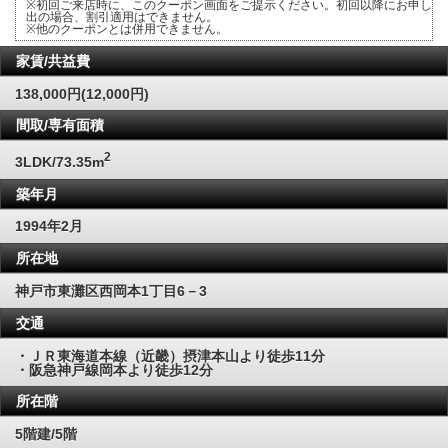
※初回ご来店時に、このクーポン画面をご提示ください。初回以降にお申し
出の場合、割引適用はできません。
※他のクーポンとは併用できません。
家賃/共益費
138,000円(12,000円)
間取/専有面積
2
3LDK/73.35m
築年月
1994年2月
所在地
神戸市東灘区西岡本1丁目6－3
交通
・ＪＲ東海道本線（近畿）摂津本山より徒歩11分
・阪急神戸線岡本より徒歩12分
所在階
5階建/5階