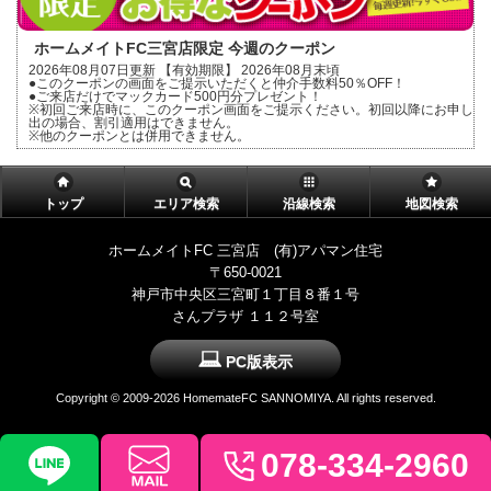
ホームメイトFC三宮店限定 今週のクーポン
2026年08月07日更新 【有効期限】 2026年08月末頃
●このクーポンの画面をご提示いただくと仲介手数料50％OFF！
●ご来店だけでマックカード500円分プレゼント！
※初回ご来店時に、このクーポン画面をご提示ください。初回以降にお申し
出の場合、割引適用はできません。
※他のクーポンとは併用できません。
トップ
エリア検索
沿線検索
地図検索
ホームメイトFC 三宮店 (有)アパマン住宅
〒650-0021
神戸市中央区三宮町１丁目８番１号
さんプラザ １１２号室
PC版表示
Copyright ©
2009-2026 HomemateFC SANNOMIYA. All rights reserved.
078-334-2960