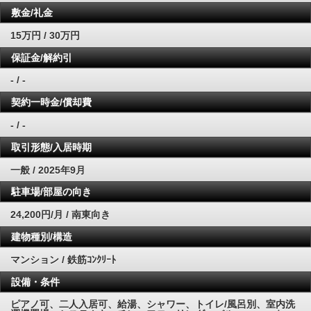
敷金/礼金
15万円 / 30万円
保証金/解約引
- / -
契約一時金/償却費
- / -
取引形態/入居時期
一般 / 2025年9月
駐車場/部屋の向き
24,200円/月 / 南東向き
建物種別/構造
マンション / 鉄筋ｺﾝｸﾘｰﾄ
設備・条件
ピアノ可、二人入居可、給湯、シャワー、トイレ/風呂別、室内洗