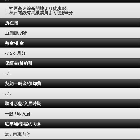
・神戸高速線新開地より徒歩3分
・神戸電鉄有馬線湊川より徒歩9分
所在階
11階建/7階
敷金/礼金
- / 2ヶ月分
保証金/解約引
- / -
契約一時金/償却費
- / -
取引形態/入居時期
一般 / 即入居
駐車場/部屋の向き
無 / 南東向き