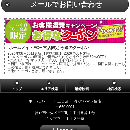
メールでお問い合わせ
ホームメイトFC三宮店限定 今週のクーポン
2026年08月10日更新 【有効期限】 2026年08月末頃
●このクーポンの画面をご提示いただくと仲介手数料50％OFF！
●ご来店だけでマックカード500円分プレゼント！
※初回ご来店時に、このクーポン画面をご提示ください。初回以降にお申し
出の場合、割引適用はできません。
※他のクーポンとは併用できません。
トップ
エリア検索
沿線検索
地図検索
ホームメイトFC 三宮店 (有)アパマン住宅
〒650-0021
神戸市中央区三宮町１丁目８番１号
さんプラザ １１２号室