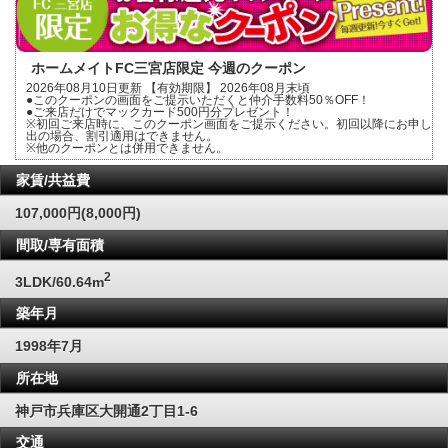
ホームメイトFC三宮店限定 今週のクーポン
2026年08月10日更新 【有効期限】 2026年08月末頃
●このクーポンの画面をご提示いただくと仲介手数料50％OFF！
●ご来店だけでマックカード500円分プレゼント！
※初回ご来店時に、このクーポン画面をご提示ください。初回以降にお申し
出の場合、割引適用はできません。
※他のクーポンとは併用できません。
家賃/共益費
107,000円(8,000円)
間取/専有面積
2
3LDK/60.64m
築年月
1998年7月
所在地
神戸市兵庫区大開通2丁目1-6
交通