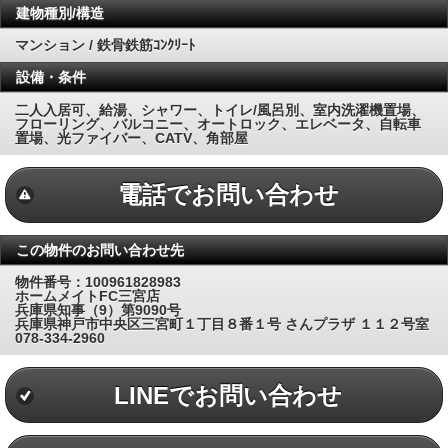
建物種別/構造
マンション / 鉄骨鉄筋ｺﾝｸﾘｰﾄ
設備・条件
二人入居可、給湯、シャワー、トイレ/風呂別、室内洗濯機置場、
フローリング、バルコニー、オートロック、エレベータ、自転車
置場、光ファイバー、CATV、角部屋
電話でお問い合わせ
この物件のお問い合わせ先
物件番号：100961828983
ホームメイトFC三宮店
兵庫県知事（9）第9090号
兵庫県神戸市中央区三宮町１丁目８番１号 さんプラザ １１２号室
078-334-2960
LINEでお問い合わせ