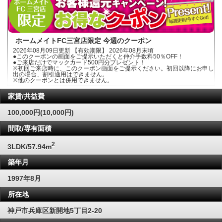
ホームメイトFC三宮店限定 今週のクーポン
2026年08月09日更新 【有効期限】 2026年08月末頃
●このクーポンの画面をご提示いただくと仲介手数料50％OFF！
●ご来店だけでマックカード500円分プレゼント！
※初回ご来店時に、このクーポン画面をご提示ください。初回以降にお申し
出の場合、割引適用はできません。
※他のクーポンとは併用できません。
家賃/共益費
100,000円(10,000円)
間取/専有面積
2
3LDK/57.94m
築年月
1997年8月
所在地
神戸市兵庫区新開地5丁目2-20