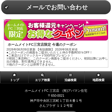
メールでお問い合わせ
ホームメイトFC三宮店限定 今週のクーポン
2026年08月09日更新 【有効期限】 2026年08月末頃
●このクーポンの画面をご提示いただくと仲介手数料50％OFF！
●ご来店だけでマックカード500円分プレゼント！
※初回ご来店時に、このクーポン画面をご提示ください。初回以降にお申し
出の場合、割引適用はできません。
※他のクーポンとは併用できません。
トップ
エリア検索
沿線検索
地図検索
ホームメイトFC 三宮店 (有)アパマン住宅
〒650-0021
神戸市中央区三宮町１丁目８番１号
さんプラザ １１２号室