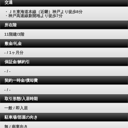
交通
・ＪＲ東海道本線（近畿）神戸より徒歩8分
・神戸高速線新開地より徒歩7分
所在階
11階建/3階
敷金/礼金
- / 1ヶ月分
保証金/解約引
- / -
契約一時金/償却費
- / -
取引形態/入居時期
一般 / 即入居
駐車場/部屋の向き
無 / 南東向き