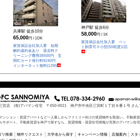
神戸駅 徒歩
6
分
兵庫駅 徒歩
10
分
58,000
円 / 1K
65,000
円 / 1DK
家賃保証会社加入要 ペッ
家賃保証会社加入要 短期
ト飼育可※小型(50程度)1匹
解約違約金あり 退去時ク
リーニング費用38500円 玄
関ICカード発行料9240円
インターネット無料(12M)
三宮店 (有)アパマン住宅 〒650-0021 神戸市中央区三宮町１丁目８番１号 さ
マンション・賃貸アパートなど一人暮しからファミリー向けの賃貸物件を取扱い。不動産賃
ルサポート。不動産賃貸を神戸で探すなら、賃貸情報・賃貸住宅情報が充実のアパマン住宅
ゴリ検索
物件リクエスト
大学名から探す
キャンペーン情報
店舗案内
スタ