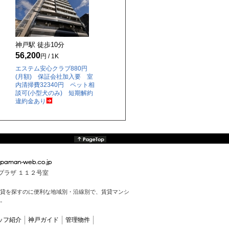
神戸駅 徒歩
10
分
56,200
円 / 1K
エステム安心クラブ880円
(月額) 保証会社加入要 室
内清掃費32340円 ペット相
談可(小型犬のみ) 短期解約
違約金あり
んプラザ １１２号室
貸を探すのに便利な地域別・沿線別で、賃貸マンシ
。
ッフ紹介
神戸ガイド
管理物件