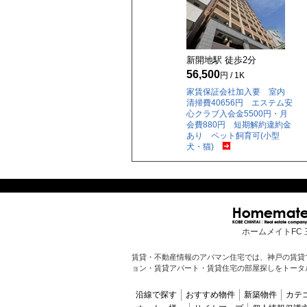
新開地駅 徒歩
2
分
56,500
円 / 1K
家賃保証会社加入要 室内
清掃費40656円 エステム安
心クラブ入会金5500円・月
会費880円 短期解約違約金
あり ペット飼育可(小型
犬・猫)
ホームメイトFC 
賃貸・不動産情報のアパマン住宅では、神戸の賃貸
ョン・賃貸アパート・賃貸住宅の部屋探しをトータ
沿線で探す
おすすめ物件
新築物件
カテ