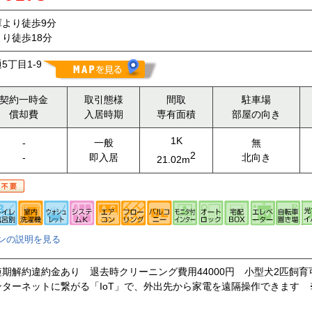
より徒歩9分
り徒歩18分
丁目1-9
契約一時金
取引態様
間取
駐車場
償却費
入居時期
専有面積
部屋の向き
1K
-
一般
無
2
-
即入居
北向き
21.02m
ンの説明を見る
期解約違約金あり 退去時クリーニング費用44000円 小型犬2匹飼育可
ターネットに繋がる「IoT」で、外出先から家電を遠隔操作できます