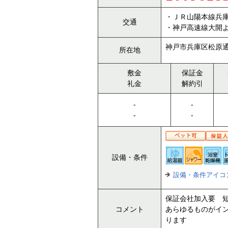
・ＪＲ山陽本線兵庫
交通
・神戸高速線大開よ
神戸市兵庫区松原通5
所在地
敷金
保証金
礼金
解約引
-
-
-
-
設備・条件
設備・条件アイコ
保証会社加入要 短
コメント
あらゆるものがイン
ります