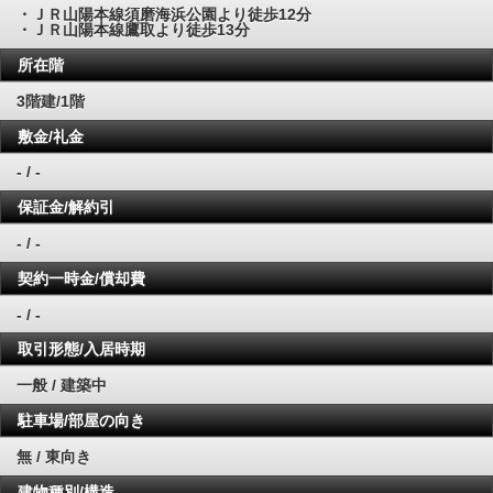
・ＪＲ山陽本線須磨海浜公園より徒歩12分
・ＪＲ山陽本線鷹取より徒歩13分
所在階
3階建/1階
敷金/礼金
- / -
保証金/解約引
- / -
契約一時金/償却費
- / -
取引形態/入居時期
一般 / 建築中
駐車場/部屋の向き
無 / 東向き
建物種別/構造