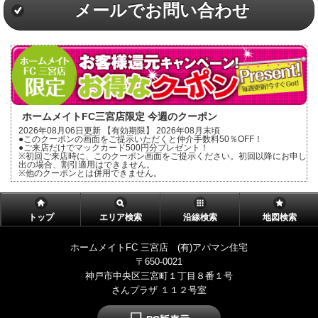
メールでお問い合わせ
ホームメイトFC三宮店限定 今週のクーポン
2026年08月06日更新 【有効期限】 2026年08月末頃
●このクーポンの画面をご提示いただくと仲介手数料50％OFF！
●ご来店だけでマックカード500円分プレゼント！
※初回ご来店時に、このクーポン画面をご提示ください。初回以降にお申し
出の場合、割引適用はできません。
※他のクーポンとは併用できません。
トップ
エリア検索
沿線検索
地図検索
ホームメイトFC 三宮店 (有)アパマン住宅
〒650-0021
神戸市中央区三宮町１丁目８番１号
さんプラザ １１２号室