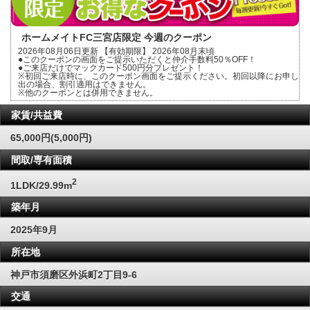
ホームメイトFC三宮店限定 今週のクーポン
2026年08月06日更新 【有効期限】 2026年08月末頃
●このクーポンの画面をご提示いただくと仲介手数料50％OFF！
●ご来店だけでマックカード500円分プレゼント！
※初回ご来店時に、このクーポン画面をご提示ください。初回以降にお申し
出の場合、割引適用はできません。
※他のクーポンとは併用できません。
家賃/共益費
65,000円(5,000円)
間取/専有面積
2
1LDK/29.99m
築年月
2025年9月
所在地
神戸市須磨区外浜町2丁目9-6
交通