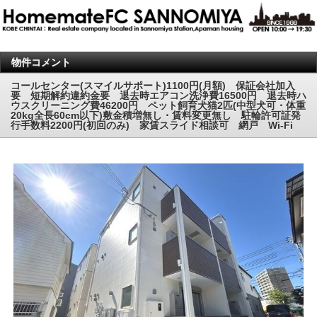
物件コメント
コールセンター(スマイルサポート)1100円(月額) 保証会社加入
要 短期解約違約金要 退去時エアコン洗浄費16500円 退去時ハ
ウスクリーニング費46200円 ペット飼育犬猫2匹(中型犬可・体重
20kg全長60cm以下)敷金積増無し・賃料変更無し 駐輪許可証発
行手数料2200円(初回のみ) 家賃スライド相談可 網戸 Wi-Fi