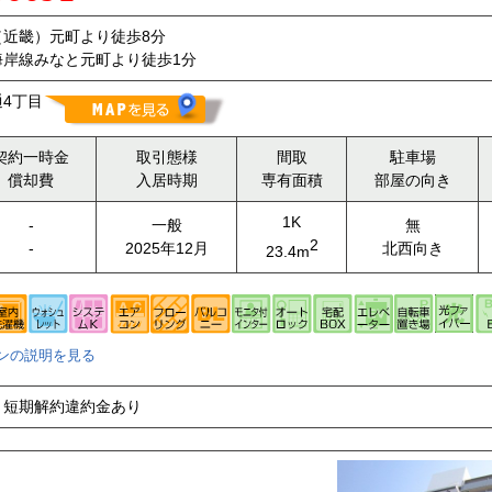
（近畿）元町より徒歩8分
海岸線みなと元町より徒歩1分
4丁目
契約一時金
取引態様
間取
駐車場
償却費
入居時期
専有面積
部屋の向き
1K
-
一般
無
2
-
2025年12月
北西向き
23.4m
ンの説明を見る
短期解約違約金あり