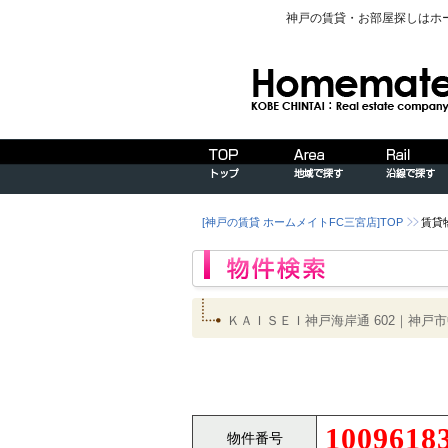
神戸の賃貸・お部屋探しはホ
[神戸の賃貸 ホームメイトFC三宮店]TOP
賃貸
ＫＡＩＳＥＩ神戸海岸通 602｜神
1009618
物件番号