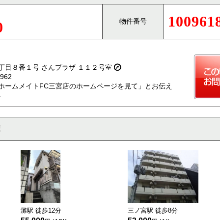
100961
物件番号
0
丁目８番１号 さんプラザ １１２号室
962
ホームメイトFC三宮店のホームページを見て」とお伝え
。
灘駅 徒歩
12
分
三ノ宮駅 徒歩
8
分