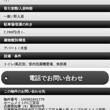
- / -
取引形態/入居時期
一般 / 即入居
駐車場/部屋の向き
7,700円/月 / -
建物種別/構造
アパート / 木造
設備・条件
トイレ/風呂別、室内洗濯機置場、角部屋
電話でお問い合わせ
この物件のお問い合わせ先
物件番号：100961841779
ホームメイトFC三宮店
兵庫県知事（9）第9090号
兵庫県神戸市中央区三宮町１丁目８番１号 さんプラザ １１２号室