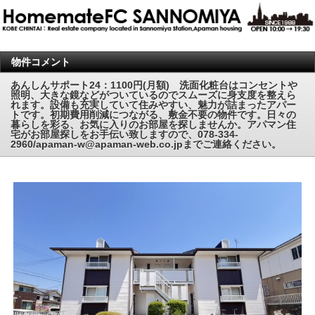
物件コメント
あんしんサポート24：1100円(月額) 洗面化粧台はコンセントや
照明、大きな鏡などがついているのでスムーズに身支度を整えら
れます。設備も充実していて住みやすい、魅力が詰まったアパー
トです。初期費用削減につながる、敷金不要の物件です。日々の
暮らしを彩る、お気に入りのお部屋を探しませんか。アパマン住
宅がお部屋探しをお手伝い致しますので、078-334-
2960/apaman-w@apaman-web.co.jpまでご連絡ください。