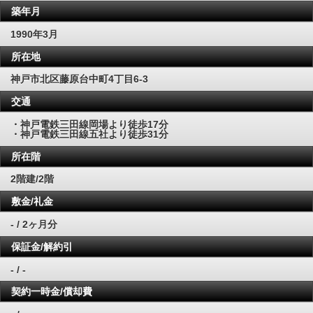
築年月
1990年3月
所在地
神戸市北区藤原台中町4丁目6-3
交通
・神戸電鉄三田線岡場より徒歩17分
・神戸電鉄三田線五社より徒歩31分
所在階
2階建/2階
敷金/礼金
- / 2ヶ月分
保証金/解約引
- / -
契約一時金/償却費