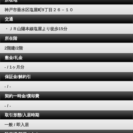
神戸市垂水区塩屋町9丁目２６－１０
交通
・ＪＲ山陽本線塩屋より徒歩15分
所在階
2階建/2階
敷金/礼金
- / 1ヶ月分
保証金/解約引
- / -
契約一時金/償却費
- / -
取引形態/入居時期
一般 / 即入居