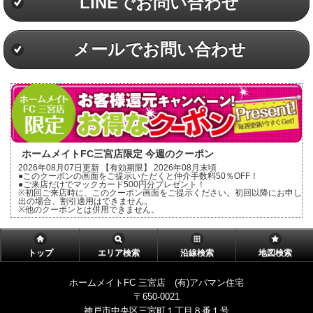
LINEでお問い合わせ
メールでお問い合わせ
ホームメイトFC三宮店限定 今週のクーポン
2026年08月07日更新 【有効期限】 2026年08月末頃
●このクーポンの画面をご提示いただくと仲介手数料50％OFF！
●ご来店だけでマックカード500円分プレゼント！
※初回ご来店時に、このクーポン画面をご提示ください。初回以降にお申し
出の場合、割引適用はできません。
※他のクーポンとは併用できません。
トップ
エリア検索
沿線検索
地図検索
ホームメイトFC 三宮店 (有)アパマン住宅
〒650-0021
神戸市中央区三宮町１丁目８番１号