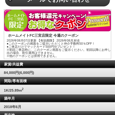
ホームメイトFC三宮店限定 今週のクーポン
2026年08月07日更新 【有効期限】 2026年08月末頃
●このクーポンの画面をご提示いただくと仲介手数料50％OFF！
●ご来店だけでマックカード500円分プレゼント！
※初回ご来店時に、このクーポン画面をご提示ください。初回以降にお申し
出の場合、割引適用はできません。
※他のクーポンとは併用できません。
家賃/共益費
84,000円(6,000円)
間取/専有面積
2
1K/25.89m
築年月
2018年6月
所在地