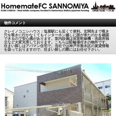
物件コメント
クレイノコニシハウス：塩屋駅にも近くて便利。玄関先まで覗き
穴を覗きに行かなくてもインターホン越しに誰が来たのかを確認
できるので安心感があります。室内設備は浴室乾燥機・洗面所独
立など大変充実しております。こちらは駐輪場付きの物件です。
住まい探しはアパマン住宅で。当社では神戸市垂水区の賃貸情報
を扱っておりますので、住まい探しの際にはお任せ下さい。