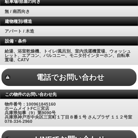
駐車場/部屋の向き
無 / 南西向き
建物種別/構造
アパート / 木造
設備・条件
給湯、浴室乾燥機、トイレ/風呂別、室内洗濯機置場、ウォッシュ
レット、エアコン、バルコニー、モニタ付インターホン、自転車
置場、CATV
電話でお問い合わせ
この物件のお問い合わせ先
物件番号：100961845160
ホームメイトFC三宮店
兵庫県知事（9）第9090号
兵庫県神戸市中央区三宮町１丁目８番１号 さんプラザ １１２号室
078-334-2960