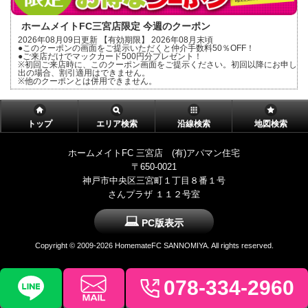
ホームメイトFC三宮店限定 今週のクーポン
2026年08月09日更新 【有効期限】 2026年08月末頃
●このクーポンの画面をご提示いただくと仲介手数料50％OFF！
●ご来店だけでマックカード500円分プレゼント！
※初回ご来店時に、このクーポン画面をご提示ください。初回以降にお申し
出の場合、割引適用はできません。
※他のクーポンとは併用できません。
トップ
エリア検索
沿線検索
地図検索
ホームメイトFC 三宮店 (有)アパマン住宅
〒650-0021
神戸市中央区三宮町１丁目８番１号
さんプラザ １１２号室
PC版表示
Copyright ©
2009-2026 HomemateFC SANNOMIYA. All rights reserved.
078-334-2960