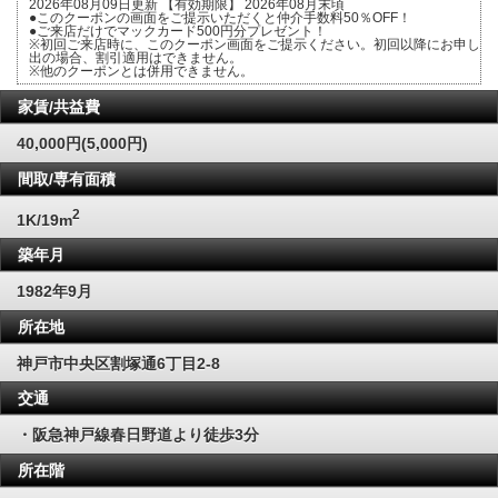
2026年08月09日更新 【有効期限】 2026年08月末頃
●このクーポンの画面をご提示いただくと仲介手数料50％OFF！
●ご来店だけでマックカード500円分プレゼント！
※初回ご来店時に、このクーポン画面をご提示ください。初回以降にお申し
出の場合、割引適用はできません。
※他のクーポンとは併用できません。
家賃/共益費
40,000円(5,000円)
間取/専有面積
2
1K/19m
築年月
1982年9月
所在地
神戸市中央区割塚通6丁目2-8
交通
・阪急神戸線春日野道より徒歩3分
所在階