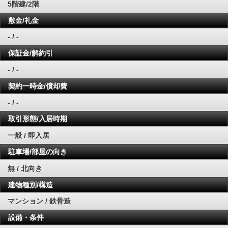
5階建/2階
敷金/礼金
- / -
保証金/解約引
- / -
契約一時金/償却費
- / -
取引形態/入居時期
一般 / 即入居
駐車場/部屋の向き
無 / 北向き
建物種別/構造
マンション / 鉄骨造
設備・条件