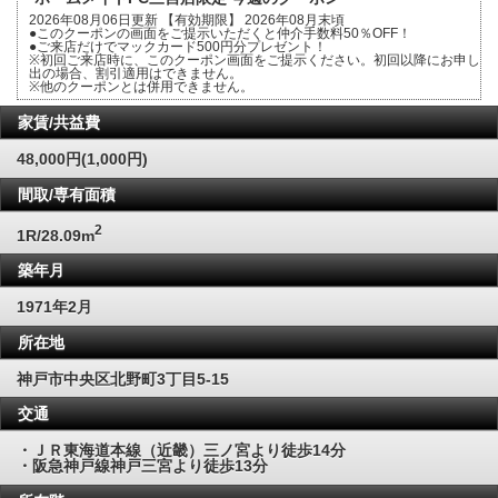
2026年08月06日更新 【有効期限】 2026年08月末頃
●このクーポンの画面をご提示いただくと仲介手数料50％OFF！
●ご来店だけでマックカード500円分プレゼント！
※初回ご来店時に、このクーポン画面をご提示ください。初回以降にお申し
出の場合、割引適用はできません。
※他のクーポンとは併用できません。
家賃/共益費
48,000円(1,000円)
間取/専有面積
2
1R/28.09m
築年月
1971年2月
所在地
神戸市中央区北野町3丁目5-15
交通
・ＪＲ東海道本線（近畿）三ノ宮より徒歩14分
・阪急神戸線神戸三宮より徒歩13分