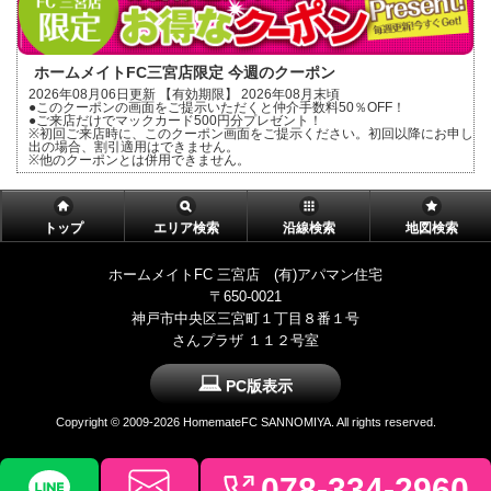
ホームメイトFC三宮店限定 今週のクーポン
2026年08月06日更新 【有効期限】 2026年08月末頃
●このクーポンの画面をご提示いただくと仲介手数料50％OFF！
●ご来店だけでマックカード500円分プレゼント！
※初回ご来店時に、このクーポン画面をご提示ください。初回以降にお申し
出の場合、割引適用はできません。
※他のクーポンとは併用できません。
トップ
エリア検索
沿線検索
地図検索
ホームメイトFC 三宮店 (有)アパマン住宅
〒650-0021
神戸市中央区三宮町１丁目８番１号
さんプラザ １１２号室
PC版表示
Copyright ©
2009-2026 HomemateFC SANNOMIYA. All rights reserved.
078-334-2960