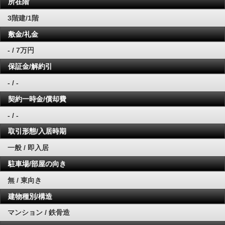
所在階
3階建/1階
敷金/礼金
- / 7万円
保証金/解約引
- / -
契約一時金/償却費
- / -
取引形態/入居時期
一般 / 即入居
駐車場/部屋の向き
無 / 東向き
建物種別/構造
マンション / 鉄骨造