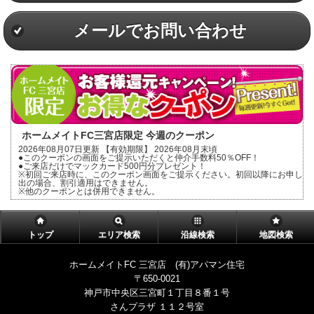
メールでお問い合わせ
ホームメイトFC三宮店限定 今週のクーポン
2026年08月07日更新 【有効期限】 2026年08月末頃
●このクーポンの画面をご提示いただくと仲介手数料50％OFF！
●ご来店だけでマックカード500円分プレゼント！
※初回ご来店時に、このクーポン画面をご提示ください。初回以降にお申し
出の場合、割引適用はできません。
※他のクーポンとは併用できません。
トップ
エリア検索
沿線検索
地図検索
ホームメイトFC 三宮店 (有)アパマン住宅
〒650-0021
神戸市中央区三宮町１丁目８番１号
さんプラザ １１２号室