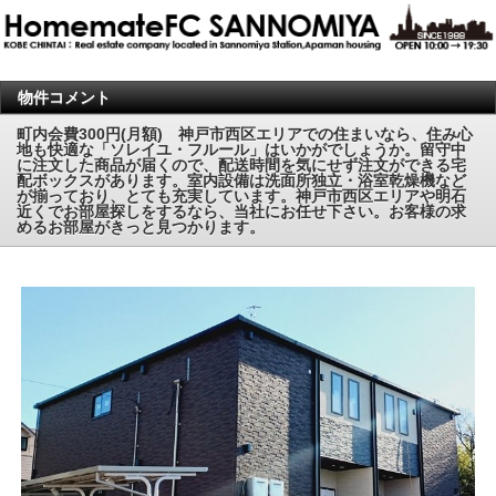
物件コメント
町内会費300円(月額) 神戸市西区エリアでの住まいなら、住み心
地も快適な「ソレイユ・フルール」はいかがでしょうか。留守中
に注文した商品が届くので、配送時間を気にせず注文ができる宅
配ボックスがあります。室内設備は洗面所独立・浴室乾燥機など
が揃っており、とても充実しています。神戸市西区エリアや明石
近くでお部屋探しをするなら、当社にお任せ下さい。お客様の求
めるお部屋がきっと見つかります。