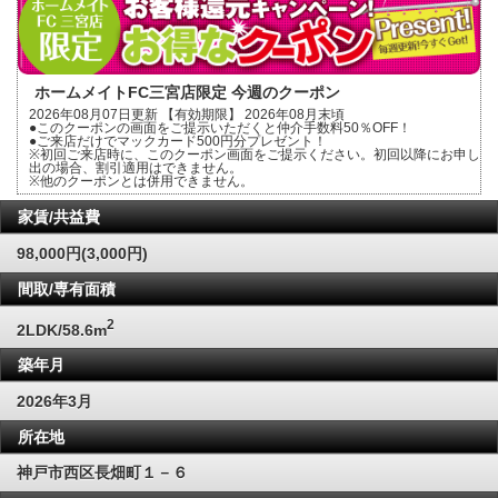
ホームメイトFC三宮店限定 今週のクーポン
2026年08月07日更新 【有効期限】 2026年08月末頃
●このクーポンの画面をご提示いただくと仲介手数料50％OFF！
●ご来店だけでマックカード500円分プレゼント！
※初回ご来店時に、このクーポン画面をご提示ください。初回以降にお申し
出の場合、割引適用はできません。
※他のクーポンとは併用できません。
家賃/共益費
98,000円(3,000円)
間取/専有面積
2
2LDK/58.6m
築年月
2026年3月
所在地
神戸市西区長畑町１－６