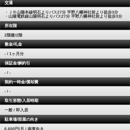
交通
・ＪＲ山陽本線明石よりバス27分 平野八幡神社前より徒歩3分
・山陽電鉄線山陽明石よりバス27分 平野八幡神社前より徒歩3分
所在階
2階建/2階
敷金/礼金
- / 1ヶ月分
保証金/解約引
- / -
契約一時金/償却費
- / -
取引形態/入居時期
一般 / 即入居
駐車場/部屋の向き
6,600円/月 / 南東向き