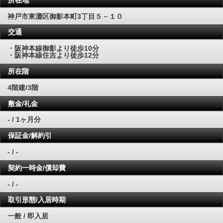
神戸市東灘区御影本町3丁目５－１０
交通
・阪神本線御影より徒歩10分
・阪神本線住吉より徒歩12分
所在階
4階建/3階
敷金/礼金
- / 1ヶ月分
保証金/解約引
- / -
契約一時金/償却費
- / -
取引形態/入居時期
一般 / 即入居