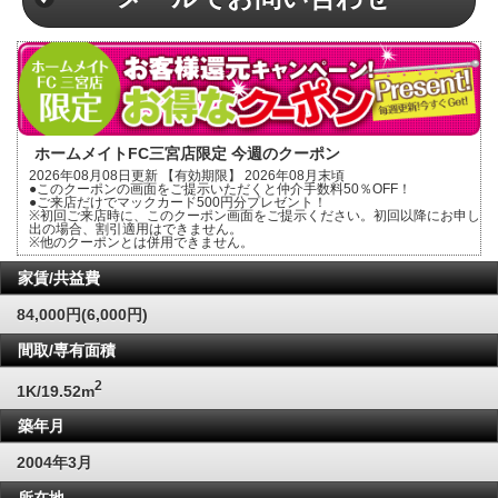
ホームメイトFC三宮店限定 今週のクーポン
2026年08月08日更新 【有効期限】 2026年08月末頃
●このクーポンの画面をご提示いただくと仲介手数料50％OFF！
●ご来店だけでマックカード500円分プレゼント！
※初回ご来店時に、このクーポン画面をご提示ください。初回以降にお申し
出の場合、割引適用はできません。
※他のクーポンとは併用できません。
家賃/共益費
84,000円(6,000円)
間取/専有面積
2
1K/19.52m
築年月
2004年3月
所在地