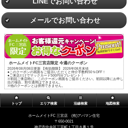
LINEでお問い合わせ
メールでお問い合わせ
ホームメイトFC三宮店限定 今週のクーポン
2026年08月08日更新 【有効期限】 2026年08月末頃
●このクーポンの画面をご提示いただくと仲介手数料50％OFF！
●ご来店だけでマックカード500円分プレゼント！
※初回ご来店時に、このクーポン画面をご提示ください。初回以降にお申し
出の場合、割引適用はできません。
※他のクーポンとは併用できません。
トップ
エリア検索
沿線検索
地図検索
ホームメイトFC 三宮店 (有)アパマン住宅
〒650-0021
神戸市中央区三宮町１丁目８番１号