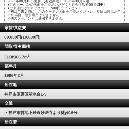
2026年08月10日更新 【有効期限】 2026年08月末頃
●このクーポンの画面をご提示いただくと仲介手数料50％OFF！
●ご来店だけでマックカード500円分プレゼント！
※初回ご来店時に、このクーポン画面をご提示ください。初回以降にお申し
出の場合、割引適用はできません。
※他のクーポンとは併用できません。
家賃/共益費
80,000円(10,000円)
間取/専有面積
2
3LDK/66.7m
築年月
1996年2月
所在地
神戸市須磨区清水台1-9
交通
・神戸市営地下鉄線妙法寺より徒歩16分
所在階