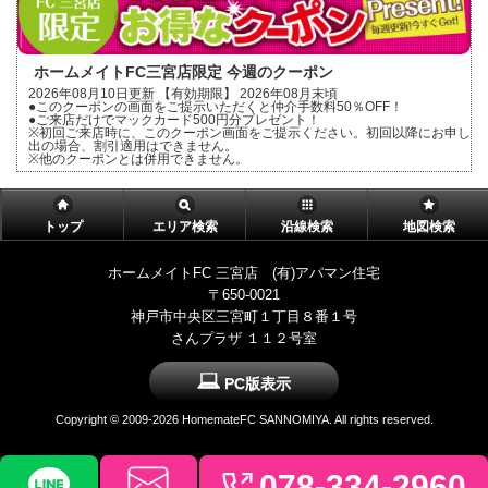
ホームメイトFC三宮店限定 今週のクーポン
2026年08月10日更新 【有効期限】 2026年08月末頃
●このクーポンの画面をご提示いただくと仲介手数料50％OFF！
●ご来店だけでマックカード500円分プレゼント！
※初回ご来店時に、このクーポン画面をご提示ください。初回以降にお申し
出の場合、割引適用はできません。
※他のクーポンとは併用できません。
トップ
エリア検索
沿線検索
地図検索
ホームメイトFC 三宮店 (有)アパマン住宅
〒650-0021
神戸市中央区三宮町１丁目８番１号
さんプラザ １１２号室
PC版表示
Copyright ©
2009-2026 HomemateFC SANNOMIYA. All rights reserved.
078-334-2960