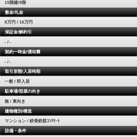
15階建/9階
敷金/礼金
8万円 / 16万円
保証金/解約引
- / -
契約一時金/償却費
- / -
取引形態/入居時期
一般 / 即入居
駐車場/部屋の向き
無 / 東向き
建物種別/構造
マンション / 鉄骨鉄筋ｺﾝｸﾘｰﾄ
設備・条件