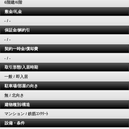
6階建/6階
敷金/礼金
- / -
保証金/解約引
- / -
契約一時金/償却費
- / -
取引形態/入居時期
一般 / 即入居
駐車場/部屋の向き
無 / 北向き
建物種別/構造
マンション / 鉄筋ｺﾝｸﾘｰﾄ
設備・条件