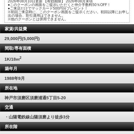
2026年08月10日更新 【有効期限】 2026年08月末頃
●このクーポンの画面をご提示いただくと仲介手数料50％OFF！
●ご来店だけでマックカード500円分プレゼント！
※初回ご来店時に、このクーポン画面をご提示ください。初回以降にお申し
出の場合、割引適用はできません。
※他のクーポンとは併用できません。
家賃/共益費
29,000円(5,000円)
間取/専有面積
2
1K/18m
築年月
1988年9月
所在地
神戸市須磨区須磨浦通5丁目5-20
交通
・山陽電鉄線山陽須磨より徒歩3分
所在階