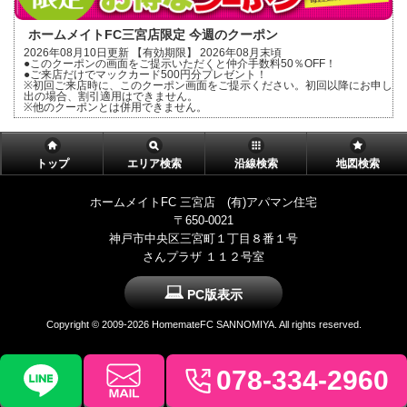
ホームメイトFC三宮店限定 今週のクーポン
2026年08月10日更新 【有効期限】 2026年08月末頃
●このクーポンの画面をご提示いただくと仲介手数料50％OFF！
●ご来店だけでマックカード500円分プレゼント！
※初回ご来店時に、このクーポン画面をご提示ください。初回以降にお申し
出の場合、割引適用はできません。
※他のクーポンとは併用できません。
トップ
エリア検索
沿線検索
地図検索
ホームメイトFC 三宮店 (有)アパマン住宅
〒650-0021
神戸市中央区三宮町１丁目８番１号
さんプラザ １１２号室
PC版表示
Copyright ©
2009-2026 HomemateFC SANNOMIYA. All rights reserved.
078-334-2960