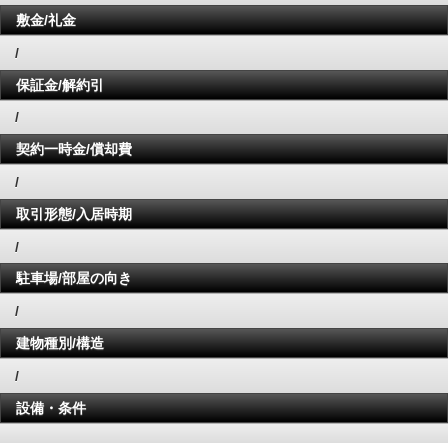
敷金/礼金
/
保証金/解約引
/
契約一時金/償却費
/
取引形態/入居時期
/
駐車場/部屋の向き
/
建物種別/構造
/
設備・条件