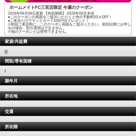
ホームメイトFC三宮店限定 今週のクーポン
2026年08月08日更新 【有効期限】 2026年08月末頃
●このクーポンの画面をご提示いただくと仲介手数料50％OFF！
●ご来店だけでマックカード500円分プレゼント！
※初回ご来店時に、このクーポン画面をご提示ください。初回以降にお申し
出の場合、割引適用はできません。
※他のクーポンとは併用できません。
家賃/共益費
()
間取/専有面積
/
築年月
所在地
交通
所在階