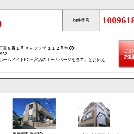
100961
物件番号
0
丁目８番１号 さんプラザ １１２号室
962
ホームメイトFC三宮店のホームページを見て」とお伝え
。
須磨寺駅 徒歩
3
分