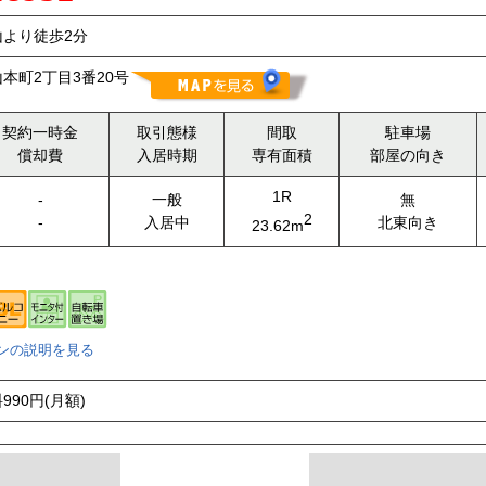
より徒歩2分
本町2丁目3番20号
契約一時金
取引態様
間取
駐車場
償却費
入居時期
専有面積
部屋の向き
1R
-
一般
無
2
-
入居中
北東向き
23.62m
ンの説明を見る
90円(月額)