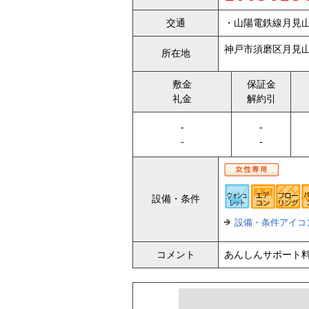
交通
・山陽電鉄線月見山
神戸市須磨区月見山
所在地
敷金
保証金
礼金
解約引
-
-
-
-
設備・条件
設備・条件アイコ
コメント
あんしんサポート料9