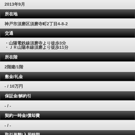
2013年9月
所在地
神戸市須磨区須磨寺町2丁目4‐8‐2
交通
・山陽電鉄線須磨寺より徒歩3分
・ＪＲ山陽本線須磨より徒歩11分
所在階
2階建/1階
敷金/礼金
- / 10万円
保証金/解約引
- / -
契約一時金/償却費
- / -
取引形態/入居時期