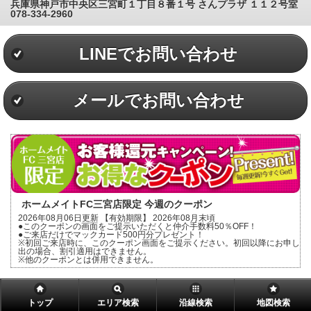
兵庫県神戸市中央区三宮町１丁目８番１号 さんプラザ １１２号室
078-334-2960
LINEでお問い合わせ
メールでお問い合わせ
ホームメイトFC三宮店限定 今週のクーポン
2026年08月06日更新 【有効期限】 2026年08月末頃
●このクーポンの画面をご提示いただくと仲介手数料50％OFF！
●ご来店だけでマックカード500円分プレゼント！
※初回ご来店時に、このクーポン画面をご提示ください。初回以降にお申し
出の場合、割引適用はできません。
※他のクーポンとは併用できません。
トップ
エリア検索
沿線検索
地図検索