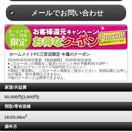
メールでお問い合わせ
ホームメイトFC三宮店限定 今週のクーポン
2026年08月06日更新 【有効期限】 2026年08月末頃
●このクーポンの画面をご提示いただくと仲介手数料50％OFF！
●ご来店だけでマックカード500円分プレゼント！
※初回ご来店時に、このクーポン画面をご提示ください。初回以降にお申し
出の場合、割引適用はできません。
※他のクーポンとは併用できません。
家賃/共益費
50,000円(3,000円)
間取/専有面積
2
1K/25.08m
築年月