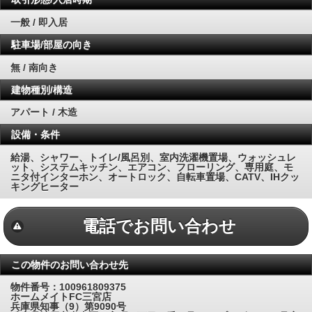
一般 / 即入居
駐車場/部屋の向き
無 / 南向き
建物種別/構造
アパート / 木造
設備・条件
給湯、シャワー、トイレ/風呂別、室内洗濯機置場、ウォッシュレ
ット、システムキッチン、エアコン、フローリング、専用庭、モ
ニタ付インターホン、オートロック、自転車置場、CATV、IHクッ
キングヒーター
電話でお問い合わせ
この物件のお問い合わせ先
物件番号：100961809375
ホームメイトFC三宮店
兵庫県知事（9）第9090号