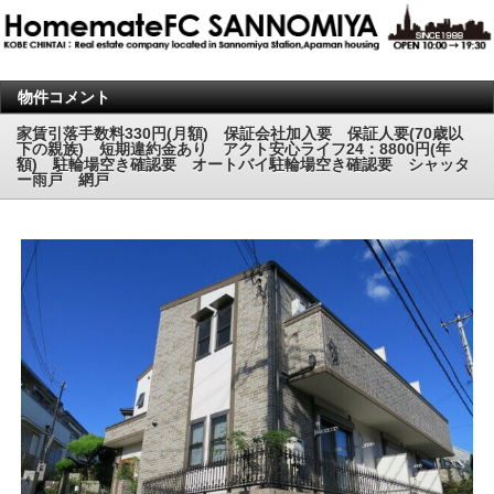
物件コメント
家賃引落手数料330円(月額) 保証会社加入要 保証人要(70歳以
下の親族) 短期違約金あり アクト安心ライフ24：8800円(年
額) 駐輪場空き確認要 オートバイ駐輪場空き確認要 シャッタ
ー雨戸 網戸