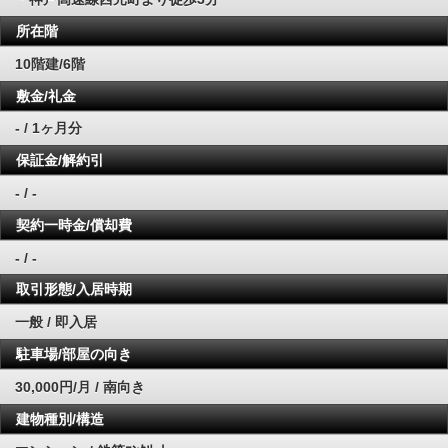
所在階
10階建/6階
敷金/礼金
- / 1ヶ月分
保証金/解約引
- / -
契約一時金/償却費
- / -
取引形態/入居時期
一般 / 即入居
駐車場/部屋の向き
30,000円/月 / 南向き
建物種別/構造