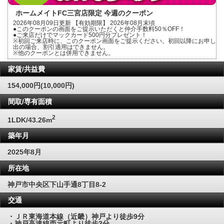
ホームメイトFC三宮店限定 今週のクーポン
2026年08月09日更新 【有効期限】 2026年08月末頃
●このクーポンの画面をご提示いただくと仲介手数料50％OFF！
●ご来店だけでマックカード500円分プレゼント！
※初回ご来店時に、このクーポン画面をご提示ください。初回以降にお申し
出の場合、割引適用はできません。
※他のクーポンとは併用できません。
家賃/共益費
154,000円(10,000円)
間取/専有面積
2
1LDK/43.26m
築年月
2025年8月
所在地
神戸市中央区下山手通8丁目8-2
交通
・ＪＲ東海道本線（近畿）神戸より徒歩9分
・神戸高速線西元町より徒歩3分