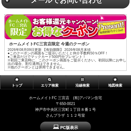
メールでお問い合わせ
ホームメイトFC三宮店限定 今週のクーポン
2026年08月09日更新 【有効期限】 2026年08月末頃
●このクーポンの画面をご提示いただくと仲介手数料50％OFF！
●ご来店だけでマックカード500円分プレゼント！
※初回ご来店時に、このクーポン画面をご提示ください。初回以降にお申し
出の場合、割引適用はできません。
※他のクーポンとは併用できません。
トップ
エリア検索
沿線検索
地図検索
ホームメイトFC 三宮店 (有)アパマン住宅
〒650-0021
神戸市中央区三宮町１丁目８番１号
さんプラザ １１２号室
PC版表示