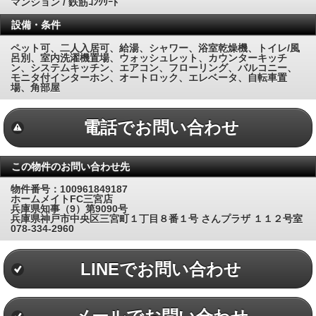
マンション / 鉄筋ｺﾝｸﾘｰﾄ
設備・条件
ペット可、二人入居可、給湯、シャワー、浴室乾燥機、トイレ/風
呂別、室内洗濯機置場、ウォッシュレット、カウンターキッチ
ン、システムキッチン、エアコン、フローリング、バルコニー、
モニタ付インターホン、オートロック、エレベータ、自転車置
場、角部屋
電話でお問い合わせ
この物件のお問い合わせ先
物件番号：100961849187
ホームメイトFC三宮店
兵庫県知事（9）第9090号
兵庫県神戸市中央区三宮町１丁目８番１号 さんプラザ １１２号室
078-334-2960
LINEでお問い合わせ