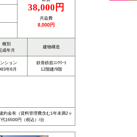
38,000円
共益費
8,000円
種別
建物構造
完成年月
ンション
鉄骨鉄筋ｺﾝｸﾘｰﾄ
983年8月
12階建/9階
約違約金有（賃料管理費含む1年未満2ヶ
代16500円（税込）/台