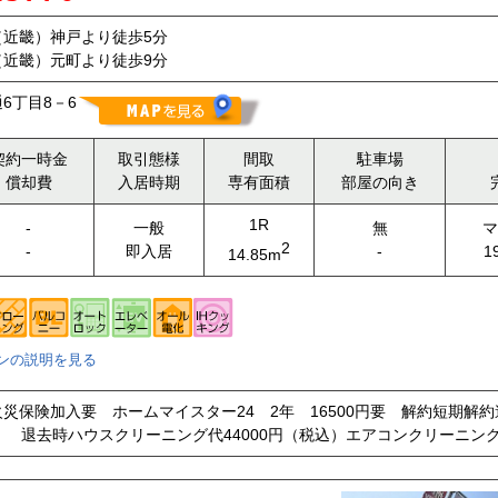
（近畿）神戸より徒歩5分
（近畿）元町より徒歩9分
6丁目8－6
契約一時金
取引態様
間取
駐車場
償却費
入居時期
専有面積
部屋の向き
1R
-
一般
無
マ
2
-
即入居
-
1
14.85m
ンの説明を見る
災保険加入要 ホームマイスター24 2年 16500円要 解約短期解
） 退去時ハウスクリーニング代44000円（税込）エアコンクリーニング