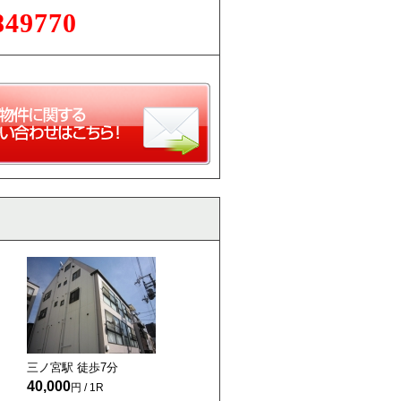
849770
三ノ宮駅 徒歩
7
分
40,000
円 / 1R