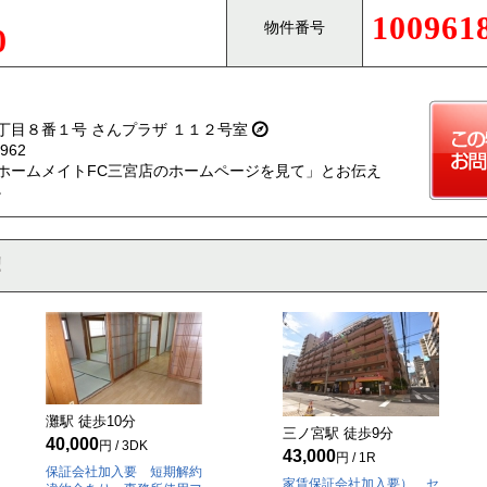
100961
物件番号
0
丁目８番１号 さんプラザ １１２号室
962
ホームメイトFC三宮店のホームページを見て」とお伝え
。
灘駅 徒歩
10
分
三ノ宮駅 徒歩
9
分
40,000
円 / 3DK
43,000
円 / 1R
保証会社加入要 短期解約
家賃保証会社加入要） セ