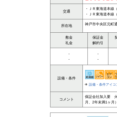
・ＪＲ東海道本線
交通
・ＪＲ東海道本線
神戸市中央区元町通
所在地
敷金
保証金
礼金
解約引
-
-
-
-
設備・条件
設備・条件アイコ
保証会社加入要 火
コメント
月、2年未満1ヶ月