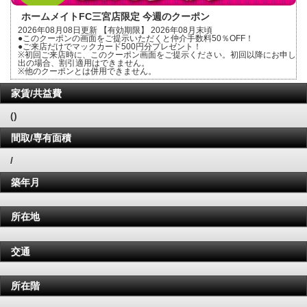
ホームメイトFC三宮店限定 今週のクーポン
2026年08月08日更新 【有効期限】 2026年08月末頃
●このクーポンの画面をご提示いただくと仲介手数料50％OFF！
●ご来店だけでマックカード500円分プレゼント！
※初回ご来店時に、このクーポン画面をご提示ください。初回以降にお申し
出の場合、割引適用はできません。
※他のクーポンとは併用できません。
家賃/共益費
()
間取/専有面積
/
築年月
所在地
交通
所在階