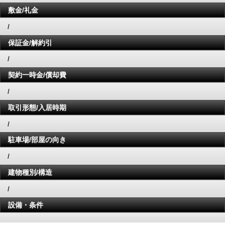
敷金/礼金
/
保証金/解約引
/
契約一時金/償却費
/
取引形態/入居時期
/
駐車場/部屋の向き
/
建物種別/構造
/
設備・条件