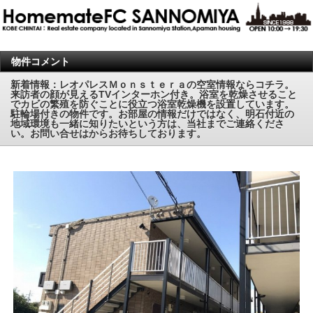
物件コメント
新着情報：レオパレスＭｏｎｓｔｅｒａの空室情報ならコチラ。
来訪者の顔が見えるTVインターホン付き。浴室を乾燥させること
でカビの繁殖を防ぐことに役立つ浴室乾燥機を設置しています。
駐輪場付きの物件です。お部屋の情報だけではなく、明石付近の
地域環境も一緒に知りたいという方は、当社までご連絡くださ
い。お問い合せは
からお待ちしております。