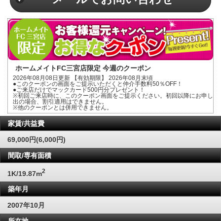
ホームメイトFC三宮店限定 今週のクーポン
2026年08月08日更新 【有効期限】 2026年08月末頃
●このクーポンの画面をご提示いただくと仲介手数料50％OFF！
●ご来店だけでマックカード500円分プレゼント！
※初回ご来店時に、このクーポン画面をご提示ください。初回以降にお申し
出の場合、割引適用はできません。
※他のクーポンとは併用できません。
家賃/共益費
69,000円(6,000円)
間取/専有面積
2
1K/19.87m
築年月
2007年10月
所在地