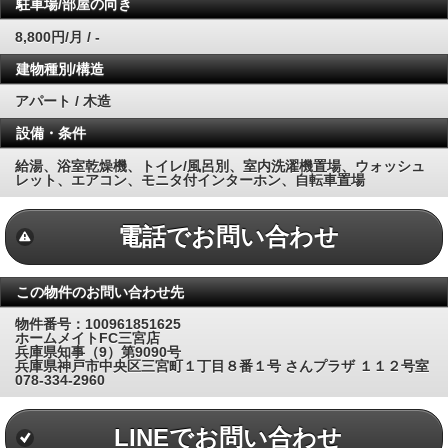
駐車場/部屋の向き
8,800円/月 / -
建物種別/構造
アパート / 木造
設備・条件
給湯、浴室乾燥機、トイレ/風呂別、室内洗濯機置場、ウォッシュ
レット、エアコン、モニタ付インターホン、自転車置場
電話でお問い合わせ
この物件のお問い合わせ先
物件番号：100961851625
ホームメイトFC三宮店
兵庫県知事（9）第9090号
兵庫県神戸市中央区三宮町１丁目８番１号 さんプラザ １１２号室
078-334-2960
LINEでお問い合わせ