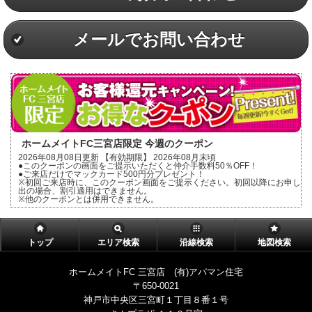
メールでお問い合わせ
ホームメイトFC三宮店限定 今週のクーポン
2026年08月08日更新 【有効期限】 2026年08月末頃
●このクーポンの画面をご提示いただくと仲介手数料50％OFF！
●ご来店だけでマックカード500円分プレゼント！
※初回ご来店時に、このクーポン画面をご提示ください。初回以降にお申し
出の場合、割引適用はできません。
※他のクーポンとは併用できません。
トップ
エリア検索
沿線検索
地図検索
ホームメイトFC 三宮店 (有)アパマン住宅
〒650-0021
神戸市中央区三宮町１丁目８番１号