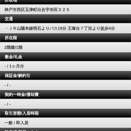
神戸市西区玉津町出合字寺田３２５
交通
・ＪＲ山陽本線明石よりバス19分 王塚台７丁目より徒歩4分
所在階
2階建/1階
敷金/礼金
- / 1ヶ月分
保証金/解約引
- / -
契約一時金/償却費
- / -
取引形態/入居時期
一般 / 即入居