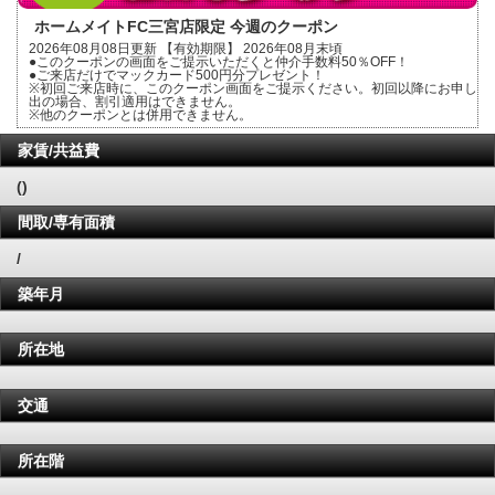
ホームメイトFC三宮店限定 今週のクーポン
2026年08月08日更新 【有効期限】 2026年08月末頃
●このクーポンの画面をご提示いただくと仲介手数料50％OFF！
●ご来店だけでマックカード500円分プレゼント！
※初回ご来店時に、このクーポン画面をご提示ください。初回以降にお申し
出の場合、割引適用はできません。
※他のクーポンとは併用できません。
家賃/共益費
()
間取/専有面積
/
築年月
所在地
交通
所在階