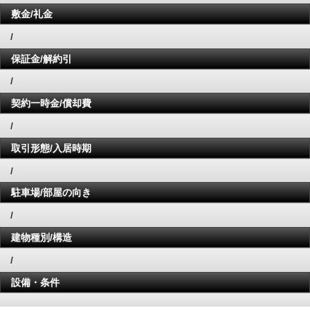
敷金/礼金
/
保証金/解約引
/
契約一時金/償却費
/
取引形態/入居時期
/
駐車場/部屋の向き
/
建物種別/構造
/
設備・条件