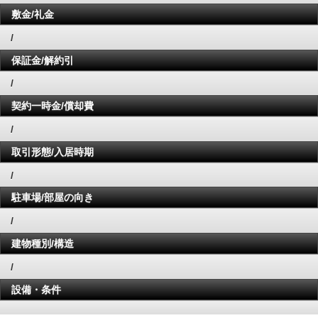
敷金/礼金
/
保証金/解約引
/
契約一時金/償却費
/
取引形態/入居時期
/
駐車場/部屋の向き
/
建物種別/構造
/
設備・条件