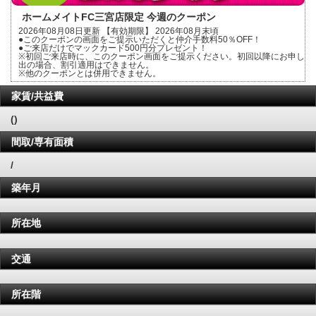
ホームメイトFC三宮店限定 今週のクーポン
2026年08月08日更新 【有効期限】 2026年08月末頃
●このクーポンの画面をご提示いただくと仲介手数料50％OFF！
●ご来店だけでマックカード500円分プレゼント！
※初回ご来店時に、このクーポン画面をご提示ください。初回以降にお申し
出の場合、割引適用はできません。
※他のクーポンとは併用できません。
家賃/共益費
()
間取/専有面積
/
築年月
所在地
交通
所在階