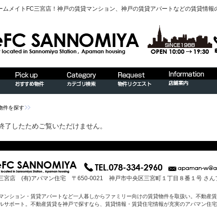
ームメイトFC三宮店！神戸の賃貸マンション、神戸の賃貸アパートなどの賃貸情報
物件を探す
終了したためご覧いただけません。
三宮店 (有)アパマン住宅 〒650-0021 神戸市中央区三宮町１丁目８番１号 さ
マンション・賃貸アパートなど一人暮しからファミリー向けの賃貸物件を取扱い。不動産賃
ルサポート。不動産賃貸を神戸で探すなら、賃貸情報・賃貸住宅情報が充実のアパマン住宅