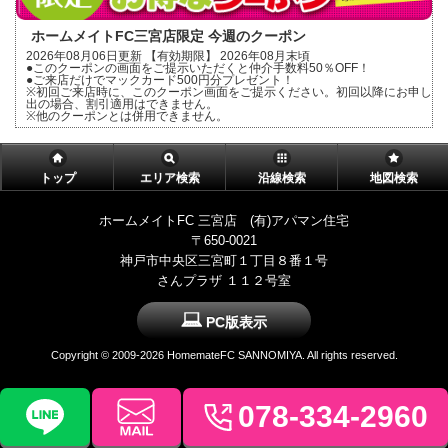
ホームメイトFC三宮店限定 今週のクーポン
2026年08月06日更新 【有効期限】 2026年08月末頃
●このクーポンの画面をご提示いただくと仲介手数料50％OFF！
●ご来店だけでマックカード500円分プレゼント！
※初回ご来店時に、このクーポン画面をご提示ください。初回以降にお申し
出の場合、割引適用はできません。
※他のクーポンとは併用できません。
トップ
エリア検索
沿線検索
地図検索
ホームメイトFC 三宮店 (有)アパマン住宅
〒650-0021
神戸市中央区三宮町１丁目８番１号
さんプラザ １１２号室
PC版表示
Copyright ©
2009-2026 HomemateFC SANNOMIYA. All rights reserved.
078-334-2960