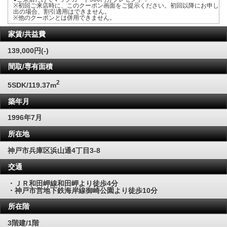
※初回ご来店時に、このクーポン画面をご提示ください。初回以降にお申し
出の場合、割引適用はできません。
※他のクーポンとは併用できません。
家賃/共益費
139,000円(-)
間取/専有面積
2
5SDK/119.37m
築年月
1996年7月
所在地
神戸市兵庫区浜山通4丁目3-8
交通
・ＪＲ和田岬線和田岬より徒歩4分
・神戸市営地下鉄海岸線御崎公園より徒歩10分
所在階
3階建/1階