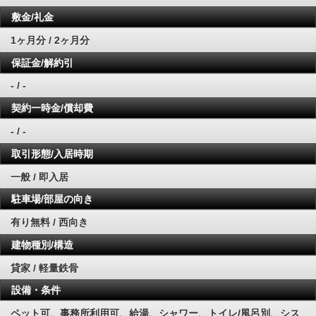
敷金/礼金
1ヶ月分 / 2ヶ月分
保証金/解約引
- / -
契約一時金/償却費
- / -
取引形態/入居時期
一般 / 即入居
駐車場/部屋の向き
有り無料 / 西向き
建物種別/構造
貸家 / 軽量鉄骨
設備・条件
ペット可、事務所利用可、給湯、シャワー、トイレ/風呂別、シス