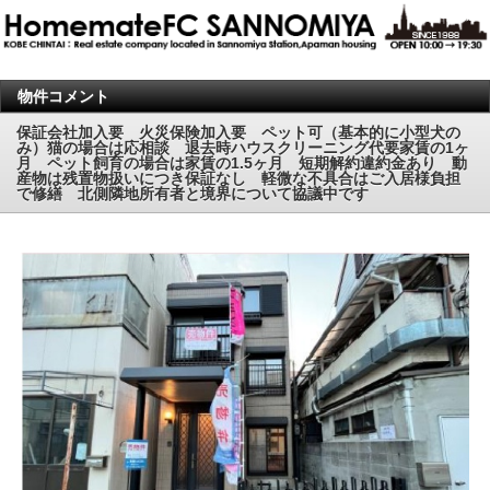
物件コメント
保証会社加入要 火災保険加入要 ペット可（基本的に小型犬の
み）猫の場合は応相談 退去時ハウスクリーニング代要家賃の1ヶ
月 ペット飼育の場合は家賃の1.5ヶ月 短期解約違約金あり 動
産物は残置物扱いにつき保証なし 軽微な不具合はご入居様負担
で修繕 北側隣地所有者と境界について協議中です