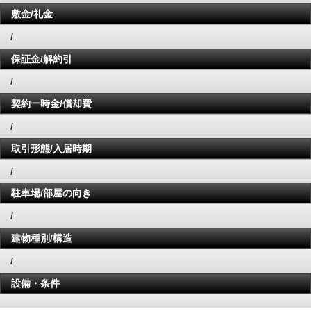
敷金/礼金
/
保証金/解約引
/
契約一時金/償却費
/
取引形態/入居時期
/
駐車場/部屋の向き
/
建物種別/構造
/
設備・条件