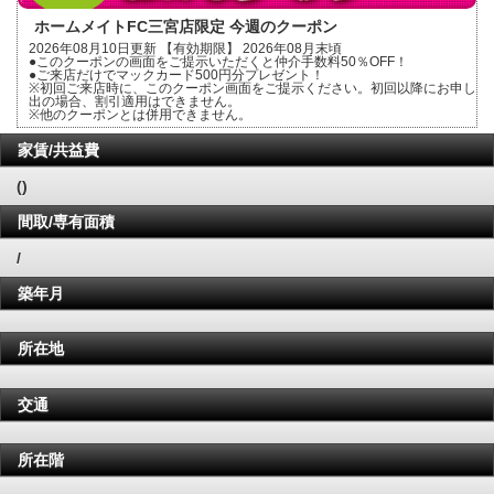
ホームメイトFC三宮店限定 今週のクーポン
2026年08月10日更新 【有効期限】 2026年08月末頃
●このクーポンの画面をご提示いただくと仲介手数料50％OFF！
●ご来店だけでマックカード500円分プレゼント！
※初回ご来店時に、このクーポン画面をご提示ください。初回以降にお申し
出の場合、割引適用はできません。
※他のクーポンとは併用できません。
家賃/共益費
()
間取/専有面積
/
築年月
所在地
交通
所在階