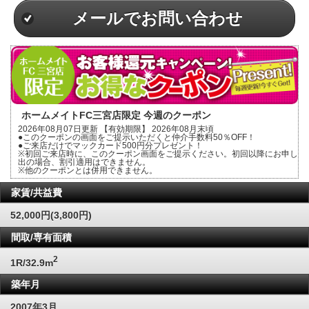
メールでお問い合わせ
ホームメイトFC三宮店限定 今週のクーポン
2026年08月07日更新 【有効期限】 2026年08月末頃
●このクーポンの画面をご提示いただくと仲介手数料50％OFF！
●ご来店だけでマックカード500円分プレゼント！
※初回ご来店時に、このクーポン画面をご提示ください。初回以降にお申し
出の場合、割引適用はできません。
※他のクーポンとは併用できません。
家賃/共益費
52,000円(3,800円)
間取/専有面積
2
1R/32.9m
築年月
2007年3月