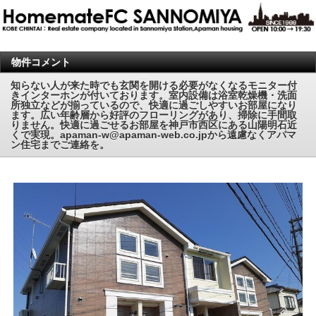
物件コメント
知らない人が来た時でも玄関を開ける必要がなくなるモニター付
きインターホンが付いております。室内設備は浴室乾燥機・洗面
所独立などが揃っているので、快適に過ごしやすいお部屋になり
ます。広い年齢層から好評のフローリングがあり、掃除に手間取
りません。快適に過ごせるお部屋を神戸市西区にある山陽明石近
くで実現。apaman-w@apaman-web.co.jpから遠慮なくアパマ
ン住宅までご連絡を。