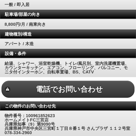
一般 / 即入居
駐車場/部屋の向き
8,800円/月 / 南東向き
建物種別/構造
アパート / 木造
設備・条件
給湯、シャワー、浴室乾燥機、トイレ/風呂別、室内洗濯機置場、
カウンターキッチン、エアコン、フローリング、バルコニー、モ
ニタ付インターホン、自転車置場、BS、CATV
電話でお問い合わせ
この物件のお問い合わせ先
物件番号：100961852623
ホームメイトFC三宮店
兵庫県知事（9）第9090号
兵庫県神戸市中央区三宮町１丁目８番１号 さんプラザ １１２号室
078-334-2960