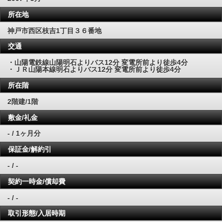
所在地
神戸市西区枝吉1丁目３６番地
交通
・山陽電鉄線山陽明石よりバス12分 変電所前より徒歩4分
・ＪＲ山陽本線明石よりバス12分 変電所前より徒歩4分
所在階
2階建/1階
敷金/礼金
- / 1ヶ月分
保証金/解約引
- / -
契約一時金/償却費
- / -
取引形態/入居時期