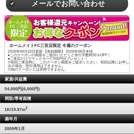
メールでお問い合わせ
ホームメイトFC三宮店限定 今週のクーポン
2026年08月10日更新 【有効期限】 2026年08月末頃
●このクーポンの画面をご提示いただくと仲介手数料50％OFF！
●ご来店だけでマックカード500円分プレゼント！
※初回ご来店時に、このクーポン画面をご提示ください。初回以降にお申し
出の場合、割引適用はできません。
※他のクーポンとは併用できません。
家賃/共益費
54,000円(6,000円)
間取/専有面積
2
1K/19.87m
築年月
2009年1月