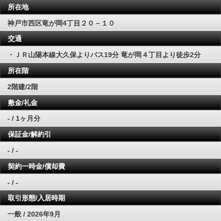
所在地
神戸市西区竜が岡4丁目２０－１０
交通
・ＪＲ山陽本線大久保よりバス19分 竜が岡４丁目より徒歩2分
所在階
2階建/2階
敷金/礼金
- / 1ヶ月分
保証金/解約引
- / -
契約一時金/償却費
- / -
取引形態/入居時期
一般 / 2026年9月