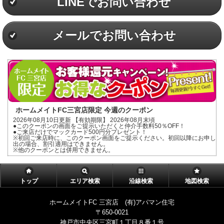
LINEでお問い合わせ
メールでお問い合わせ
ホームメイトFC三宮店限定 今週のクーポン
2026年08月10日更新 【有効期限】 2026年08月末頃
●このクーポンの画面をご提示いただくと仲介手数料50％OFF！
●ご来店だけでマックカード500円分プレゼント！
※初回ご来店時に、このクーポン画面をご提示ください。初回以降にお申し
出の場合、割引適用はできません。
※他のクーポンとは併用できません。
トップ
エリア検索
沿線検索
地図検索
ホームメイトFC 三宮店 (有)アパマン住宅
〒650-0021
神戸市中央区三宮町１丁目８番１号