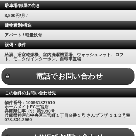
駐車場/部屋の向き
8,800円/月 / -
建物種別/構造
アパート / 軽量鉄骨
設備・条件
給湯、浴室乾燥機、室内洗濯機置場、ウォッシュレット、ロフ
ト、モニタ付インターホン、自転車置場
電話でお問い合わせ
この物件のお問い合わせ先
物件番号：100961827510
ホームメイトFC三宮店
兵庫県知事（9）第9090号
兵庫県神戸市中央区三宮町１丁目８番１号 さんプラザ １１２号室
078-334-2960