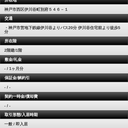
神戸市西区伊川谷町別府５４６－１
交通
・神戸市営地下鉄線伊川谷よりバス20分 伊川谷住宅前より徒歩5
分
所在階
2階建/1階
敷金/礼金
- / 1ヶ月分
保証金/解約引
- / -
契約一時金/償却費
- / -
取引形態/入居時期
一般 / 即入居