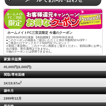
ホームメイトFC三宮店限定 今週のクーポン
2026年08月06日更新 【有効期限】 2026年08月末頃
●このクーポンの画面をご提示いただくと仲介手数料50％OFF！
●ご来店だけでマックカード500円分プレゼント！
※初回ご来店時に、このクーポン画面をご提示ください。初回以降にお申し
出の場合、割引適用はできません。
※他のクーポンとは併用できません。
家賃/共益費
45,000円(6,000円)
間取/専有面積
2
1K/19.87m
築年月
1999年12月
所在地