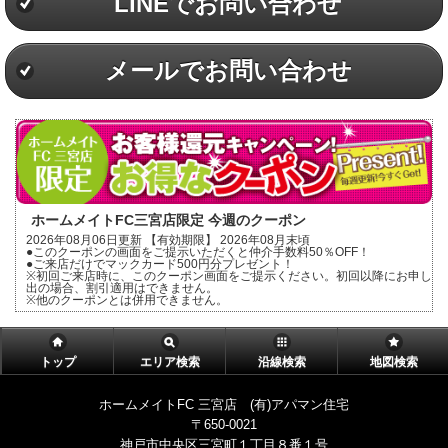
LINEでお問い合わせ
メールでお問い合わせ
ホームメイトFC三宮店限定 今週のクーポン
2026年08月06日更新 【有効期限】 2026年08月末頃
●このクーポンの画面をご提示いただくと仲介手数料50％OFF！
●ご来店だけでマックカード500円分プレゼント！
※初回ご来店時に、このクーポン画面をご提示ください。初回以降にお申し
出の場合、割引適用はできません。
※他のクーポンとは併用できません。
トップ
エリア検索
沿線検索
地図検索
ホームメイトFC 三宮店 (有)アパマン住宅
〒650-0021
神戸市中央区三宮町１丁目８番１号