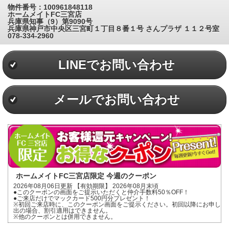
物件番号：100961848118
ホームメイトFC三宮店
兵庫県知事（9）第9090号
兵庫県神戸市中央区三宮町１丁目８番１号 さんプラザ １１２号室
078-334-2960
LINEでお問い合わせ
メールでお問い合わせ
ホームメイトFC三宮店限定 今週のクーポン
2026年08月06日更新 【有効期限】 2026年08月末頃
●このクーポンの画面をご提示いただくと仲介手数料50％OFF！
●ご来店だけでマックカード500円分プレゼント！
※初回ご来店時に、このクーポン画面をご提示ください。初回以降にお申し
出の場合、割引適用はできません。
※他のクーポンとは併用できません。