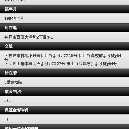
築年月
1994年4月
所在地
神戸市西区大津和2丁目3-1
交通
・神戸市営地下鉄線伊川谷よりバス15分 伊川谷高校前より徒歩4
分
・ＪＲ山陽本線明石よりバス27分 漆山（兵庫県）より徒歩4分
所在階
5階建/2階
敷金/礼金
- / -
保証金/解約引
- / -
契約一時金/償却費