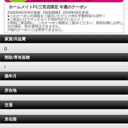
ホームメイトFC三宮店限定 今週のクーポン
2026年08月08日更新 【有効期限】 2026年08月末頃
●このクーポンの画面をご提示いただくと仲介手数料50％OFF！
●ご来店だけでマックカード500円分プレゼント！
※初回ご来店時に、このクーポン画面をご提示ください。初回以降にお申し
出の場合、割引適用はできません。
※他のクーポンとは併用できません。
家賃/共益費
()
間取/専有面積
/
築年月
所在地
交通
所在階