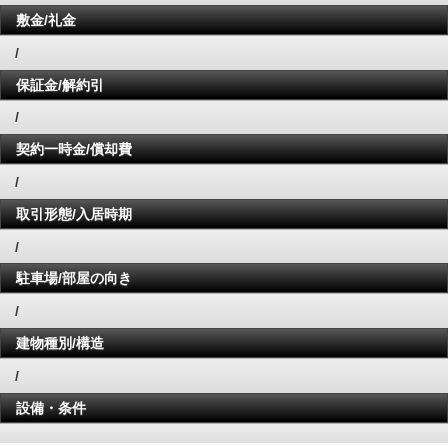
敷金/礼金
/
保証金/解約引
/
契約一時金/償却費
/
取引形態/入居時期
/
駐車場/部屋の向き
/
建物種別/構造
/
設備・条件