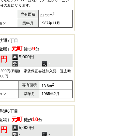
い(光ファイバー対応) ルームクリーニン
部分のみになります。
2
専有面積
21.56m
ョン
築年月
1987年11月
狭通7丁目
元町
9
近畿）
徒歩
分
5,000円
0円
-
-
2200円(月額) 家賃保証会社加入要 退去時
00円
2
専有面積
13.6m
ョン
築年月
1985年2月
手通6丁目
元町
10
近畿）
徒歩
分
5,000円
0円
-
-