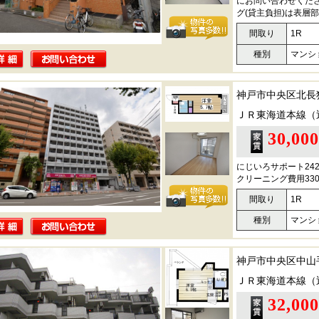
にお問い合わせくださ
グ(貸主負担)は表層
間取り
1R
種別
マンシ
神戸市中央区北長
ＪＲ東海道本線（
30,00
にじいろサポート24
クリーニング費用330
間取り
1R
種別
マンシ
神戸市中央区中山
ＪＲ東海道本線（
32,00