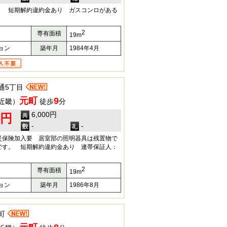
 短期解約違約金あり ガスコンロがある
2
専有面積
19m
ョン
築年月
1984年4月
通5丁目
元町
9
近畿）
徒歩
分
6,000円
0円
-
-
災保険加入要 居室部の照明器具は残置物で
です。 短期解約違約金あり 連帯保証人：
2
専有面積
19m
ョン
築年月
1986年8月
町