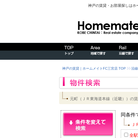
神戸の賃貸・お部屋探しはホ
神戸の賃貸｜ホームメイトFC三宮店 TOP
沿線
元町（ＪＲ東海道本線（近畿））の賃
同条件
Ｊ
全駅