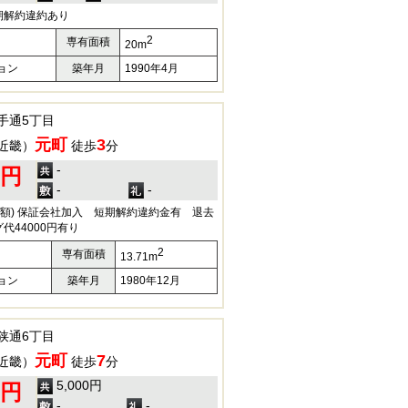
期解約違約あり
2
専有面積
20m
ョン
築年月
1990年4月
手通5丁目
元町
3
近畿）
徒歩
分
-
0円
-
-
円(月額) 保証会社加入 短期解約違約金有 退去
代44000円有り
2
専有面積
13.71m
ョン
築年月
1980年12月
狭通6丁目
元町
7
近畿）
徒歩
分
5,000円
0円
-
-