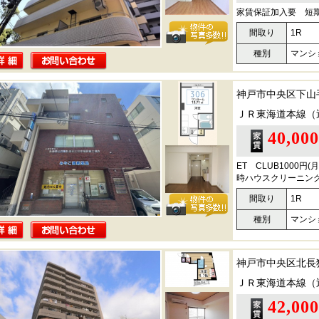
家賃保証加入要 短
間取り
1R
種別
マンシ
神戸市中央区下山
ＪＲ東海道本線（
40,00
ET CLUB1000
時ハウスクリーニング
間取り
1R
種別
マンシ
神戸市中央区北長
ＪＲ東海道本線（
42,00