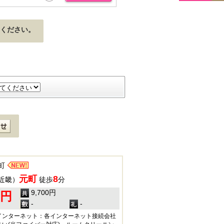
ください。
町
元町
8
近畿）
徒歩
分
9,700円
0円
-
-
インターネット：各インターネット接続会社