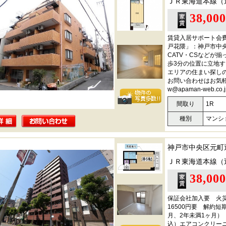
ＪＲ東海道本線（
38,00
賃貸入居サポート会費
戸花隈」：神戸市中
CATV・CSなどが
歩3分の位置に立地
エリアの住まい探し
お問い合わせはお気軽に0
w@apaman-web.
間取り
1R
種別
マンシ
神戸市中央区元町
ＪＲ東海道本線（
38,00
保証会社加入要 火
16500円要 解約
月、2年未満1ヶ月）
込）エアコンクリーニ