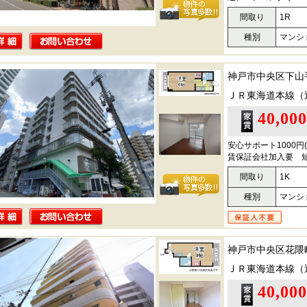
間取り
1R
種別
マンシ
神戸市中央区下山
ＪＲ東海道本線（
40,00
安心サポート1000円
賃保証会社加入要 
間取り
1K
種別
マンシ
神戸市中央区花隈
ＪＲ東海道本線（
40,00