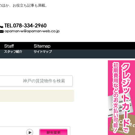
のほか、お役立ち記事も満載。
神戸の賃貸物件を検索
摩耶[87件]
六甲道[226件]
住吉[92件]
摂津本山