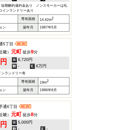
 短期解約違約金あり ノンスモーカーは礼
にコインランドリーあり
2
専有面積
14.42m
ョン
築年月
1987年5月
通5丁目
元町
9
近畿）
徒歩
分
6,720円
0円
-
6万円
インランドリー有
2
専有面積
19m
ョン
築年月
1986年8月
手通6丁目
元町
8
近畿）
徒歩
分
5,000円
0円
-
-