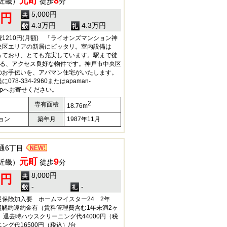
元町
8
近畿）
徒歩
分
5,000円
0円
4.3万円
4.3万円
1210円(月額) 「ライオンズマンション神
央区エリアの新居にピッタリ。室内設備は
揃っており、とても充実しています。駅まで徒
する、アクセス良好な物件です。神戸市中央区
のお手伝いを、アパマン住宅がいたします。
78-334-2960またはapaman-
co.jpへお寄せください。
2
専有面積
18.76m
ョン
築年月
1987年11月
通6丁目
元町
9
近畿）
徒歩
分
8,000円
0円
-
-
災保険加入要 ホームマイスター24 2年
短期解約違約金有（賃料管理費含む1年未満2ヶ
 退去時ハウスクリーニング代44000円（税
ング代16500円（税込）/台