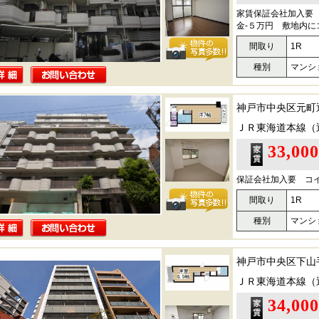
家賃保証会社加入要
金-５万円 敷地内
間取り
1R
種別
マンシ
神戸市中央区元町
ＪＲ東海道本線（
33,00
保証会社加入要 コ
間取り
1R
種別
マンシ
神戸市中央区下山
ＪＲ東海道本線（
34,00