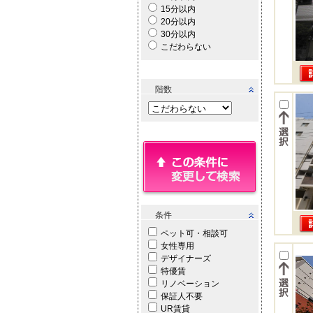
15分以内
20分以内
30分以内
こだわらない
階数
条件
ペット可・相談可
女性専用
デザイナーズ
特優賃
リノベーション
保証人不要
UR賃貸