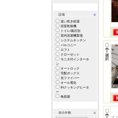
設備
追い炊き給湯
浴室乾燥機
トイレ/風呂別
室内洗濯機置場
システムキッチン
バルコニー
ロフト
クローゼット
モニタ付インターホ
ン
オートロック
宅配ボックス
光ファイバー
オール電化
IHクッキングヒータ
ー
角部屋
表示件数