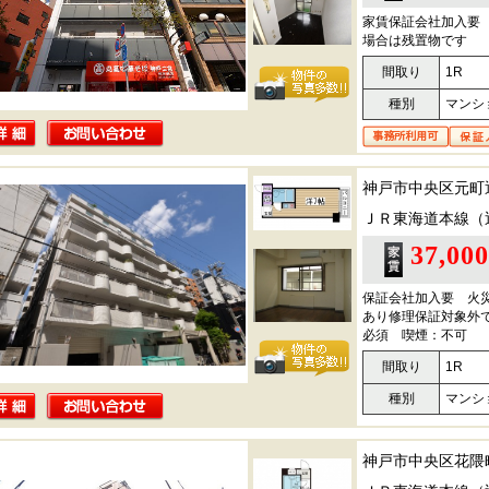
家賃保証会社加入要
場合は残置物です
間取り
1R
種別
マンシ
神戸市中央区元町
ＪＲ東海道本線（
37,00
保証会社加入要 火
あり修理保証対象外
必須 喫煙：不可
間取り
1R
種別
マンシ
神戸市中央区花隈