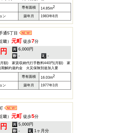
2
専有面積
14.85m
ョン
築年月
1983年8月
手通5丁目
元町
7
近畿）
徒歩
分
6,000円
0円
-
-
(月額) 家賃収納代行手数料440円(月額) 家
短期解約違約金 火災保険別途加入要
2
専有面積
16.03m
ョン
築年月
1977年3月
町
元町
5
近畿）
徒歩
分
5,000円
0円
-
1ヶ月分