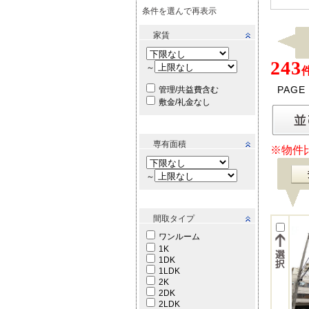
条件を選んで再表示
家賃
243
～
PAGE
管理/共益費含む
敷金/礼金なし
専有面積
※物件
～
間取タイプ
ワンルーム
1K
1DK
1LDK
2K
2DK
2LDK