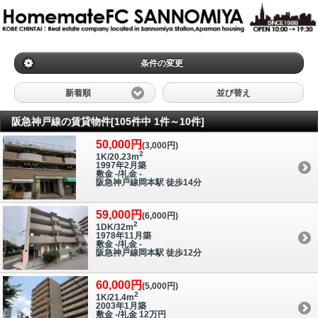
条件の変更
新着順
並び替え
阪急神戸線の賃貸物件[105件中 1件～10件]
50,000円
(3,000円)
2
1K/20.23m
1997年2月築
敷金 -/礼金 -
阪急神戸線岡本駅 徒歩14分
59,000円
(6,000円)
2
1DK/32m
1978年11月築
敷金 -/礼金 -
阪急神戸線岡本駅 徒歩12分
60,000円
(5,000円)
2
1K/21.4m
2003年1月築
敷金 -/礼金 12万円