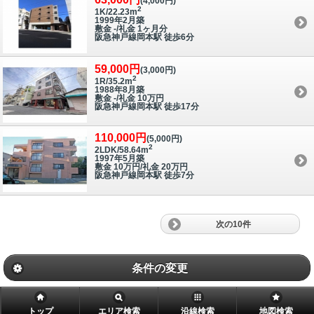
(4,000円)
2
1K/22.23m
1999年2月築
敷金 -/礼金 1ヶ月分
阪急神戸線岡本駅 徒歩6分
59,000円
(3,000円)
2
1R/35.2m
1988年8月築
敷金 -/礼金 10万円
阪急神戸線岡本駅 徒歩17分
110,000円
(5,000円)
2
2LDK/58.64m
1997年5月築
敷金 10万円/礼金 20万円
阪急神戸線岡本駅 徒歩7分
次の10件
条件の変更
トップ
エリア検索
沿線検索
地図検索