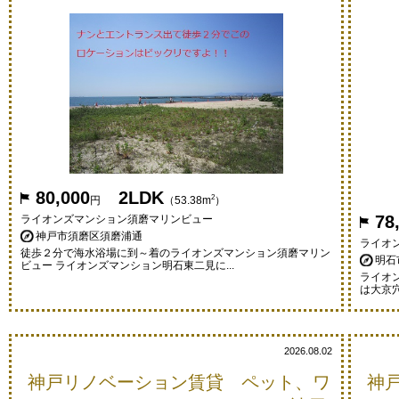
80,000
2LDK
2
円
（53.38m
）
78
ライオンズマンション須磨マリンビュー
神戸市須磨区須磨浦通
ライオ
徒歩２分で海水浴場に到～着のライオンズマンション須磨マリン
明石
ビュー ライオンズマンション明石東二見に...
ライオ
は大京穴
2026.08.02
神戸リノベーション賃貸 ペット、ワ
神