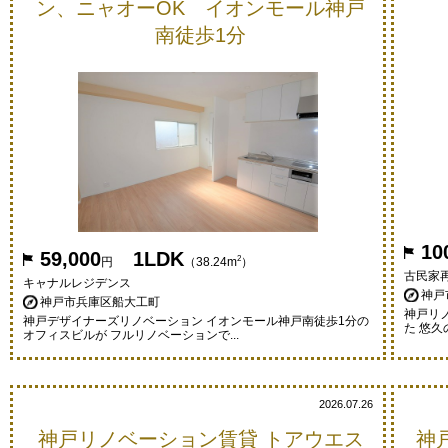
ン、ニャオーOK イオンモール神戸
南徒歩1分
10
59,000
1LDK
2
円
（38.24m
）
古民家
キャナルレジデンス
神戸
神戸市兵庫区船大工町
神戸リ
神戸デザイナーズリノベーション イオンモール神戸南徒歩1分の
た 悠久
オフィスビルが フルリノベーションで...
2026.07.26
神戸リノベーション賃貸 トアウエス
神