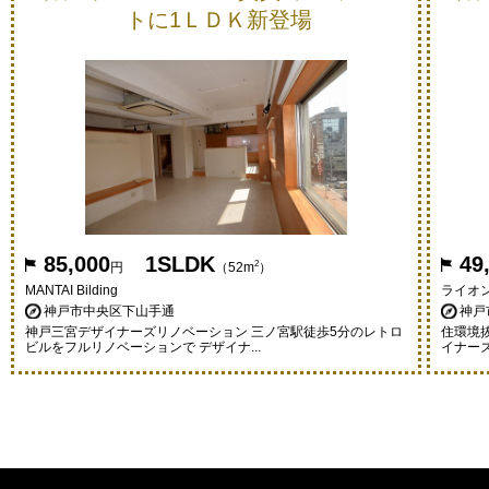
トに1ＬＤＫ新登場
85,000
1SLDK
49
2
円
（52m
）
MANTAI Bilding
ライオ
神戸市中央区下山手通
神戸
神戸三宮デザイナーズリノベーション 三ノ宮駅徒歩5分のレトロ
住環境
ビルをフルリノベーションで デザイナ...
イナーズ