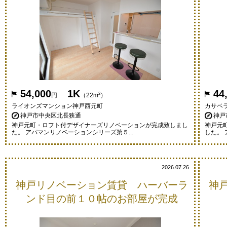
54,000
1K
44
2
円
（22m
）
ライオンズマンション神戸西元町
カサベ
神戸市中央区北長狭通
神戸
神戸元町・ロフト付デザイナーズリノベーションが完成致しまし
神戸元
た。 アパマンリノベーションシリーズ第５...
した。 
2026.07.26
神戸リノベーション賃貸 ハーバーラ
神
ンド目の前１０帖のお部屋が完成