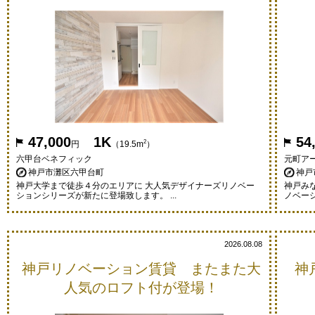
47,000
1K
54
2
円
（19.5m
）
六甲台ベネフィック
元町ア
神戸市灘区六甲台町
神戸
神戸大学まで徒歩４分のエリアに 大人気デザイナーズリノベー
神戸み
ションシリーズが新たに登場致します。 ...
ノベーシ
2026.08.08
神戸リノベーション賃貸 またまた大
神
人気のロフト付が登場！