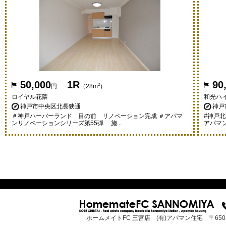
50,000
1R
90
2
円
（28m
）
ロイヤル花隈
和光ハ
神戸市中央区北長狭通
神戸
＃神戸ハーバーランド 目の前 リノベーション完成 ＃アパマ
#神戸
ンリノベーションシリーズ第55弾 施...
アパマン
ホームメイトFC 三宮店 (有)アパマン住宅 〒65