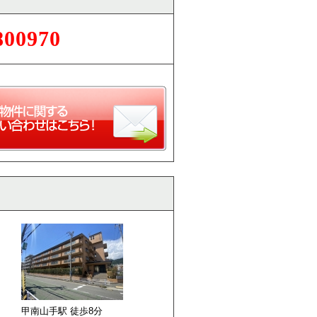
800970
甲南山手駅 徒歩
8
分