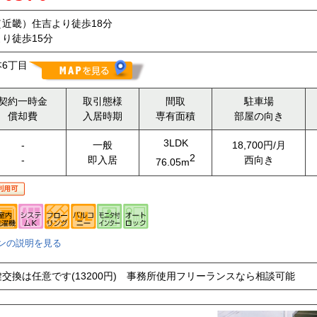
近畿）住吉より徒歩18分
り徒歩15分
6丁目
契約一時金
取引態様
間取
駐車場
償却費
入居時期
専有面積
部屋の向き
3LDK
-
一般
18,700円/月
2
-
即入居
西向き
76.05m
ンの説明を見る
交換は任意です(13200円) 事務所使用フリーランスなら相談可能