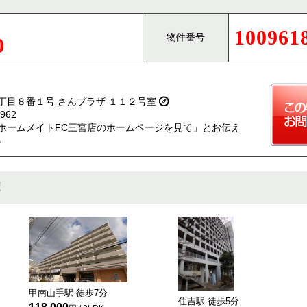
100961
物件番号
0
丁目８番１号 さんプラザ １１２号室
962
ホームメイトFC三宮店のホームページを見て」とお伝え
。
甲南山手駅 徒歩
7
分
住吉駅 徒歩
5
分