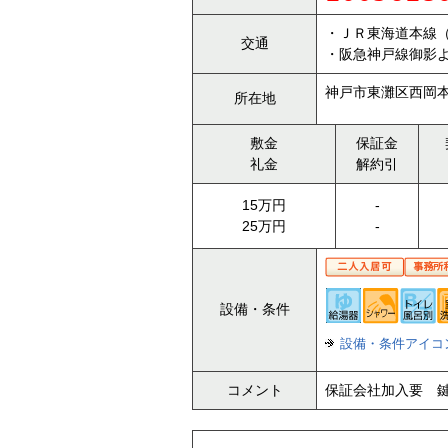
・ＪＲ東海道本線（
交通
・阪急神戸線御影よ
神戸市東灘区西岡本
所在地
敷金
保証金
礼金
解約引
15万円
-
25万円
-
設備・条件
設備・条件アイコ
コメント
保証会社加入要 鍵