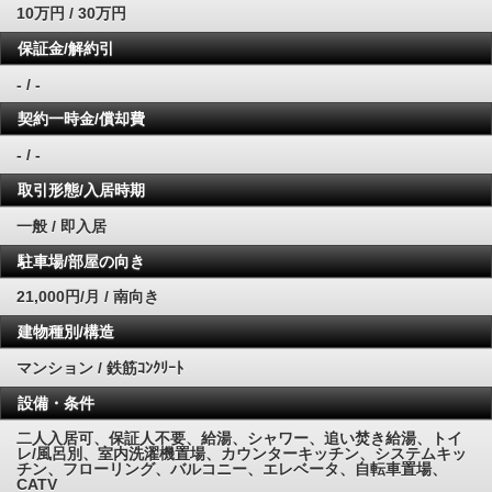
10万円 / 30万円
保証金/解約引
- / -
契約一時金/償却費
- / -
取引形態/入居時期
一般 / 即入居
駐車場/部屋の向き
21,000円/月 / 南向き
建物種別/構造
マンション / 鉄筋ｺﾝｸﾘｰﾄ
設備・条件
二人入居可、保証人不要、給湯、シャワー、追い焚き給湯、トイ
レ/風呂別、室内洗濯機置場、カウンターキッチン、システムキッ
チン、フローリング、バルコニー、エレベータ、自転車置場、
CATV