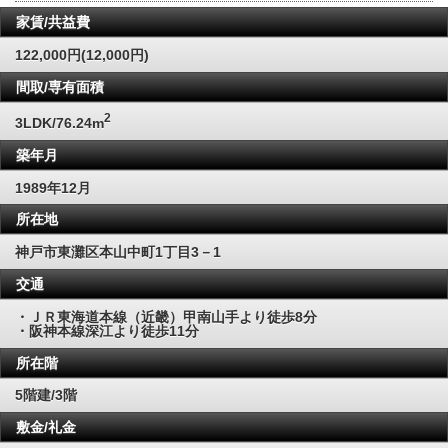
家賃/共益費
122,000円(12,000円)
間取/専有面積
2
3LDK/76.24m
築年月
1989年12月
所在地
神戸市東灘区本山中町1丁目3－1
交通
・ＪＲ東海道本線（近畿）甲南山手より徒歩8分
・阪神本線深江より徒歩11分
所在階
5階建/3階
敷金/礼金