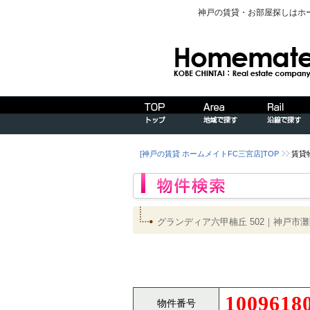
神戸の賃貸・お部屋探しはホ
[神戸の賃貸 ホームメイトFC三宮店]TOP
賃貸
グランディア六甲楠丘 502｜神戸
1009618
物件番号