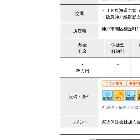
・ＪＲ東海道本線（
交通
・阪急神戸線御影よ
神戸市灘区楠丘町1
所在地
敷金
保証金
礼金
解約引
-
-
25万円
-
設備・条件
設備・条件アイコ
コメント
家賃保証会社加入