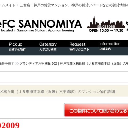
ームメイトFC三宮店！神戸の賃貸マンション、神戸の賃貸アパートなどの賃貸情報
物件を探す
グランディア六甲楠丘 502｜神戸市灘区楠丘町（ＪＲ東海道本線（近畿）六
市灘区楠丘町（ＪＲ東海道本線（近畿）六甲道駅）のマンション物件詳細
02009