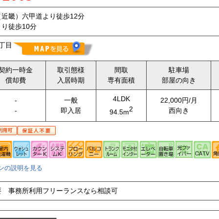
近畿）六甲道より徒歩12分
り徒歩10分
丁目
契約一時金
取引態様
間取
駐車場
償却費
入居時期
専有面積
部屋の向き
4LDK
-
一般
22,000円/月
2
-
即入居
西向き
94.5m
ンの説明を見る
要 事務所利用フリーランスなら相談可