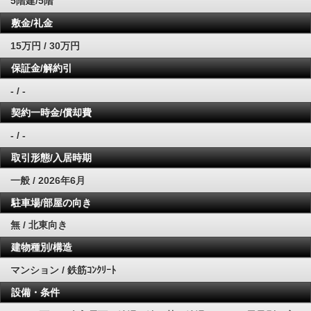
5階建/5階
敷金/礼金
15万円 / 30万円
保証金/解約引
- / -
契約一時金/償却費
- / -
取引形態/入居時期
一般 / 2026年6月
駐車場/部屋の向き
無 / 北東向き
建物種別/構造
マンション / 鉄筋ｺﾝｸﾘｰﾄ
設備・条件