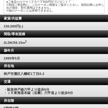
●ご来店だけでマックカード500円分プレゼント！
※初回ご来店時に、このクーポン画面をご提示ください。初回以降にお申し
出の場合、割引適用はできません。
※他のクーポンとは併用できません。
家賃/共益費
150,000円(-)
間取/専有面積
2
2LDK/59.15m
築年月
1995年5月
所在地
神戸市灘区八幡町1丁目8-2
交通
・阪急神戸線六甲より徒歩6分
・ＪＲ東海道本線（近畿）六甲道より徒歩9分
所在階