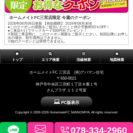
ホームメイトFC三宮店限定 今週のクーポン
2026年08月06日更新 【有効期限】 2026年08月末頃
●このクーポンの画面をご提示いただくと仲介手数料50％OFF！
●ご来店だけでマックカード500円分プレゼント！
※初回ご来店時に、このクーポン画面をご提示ください。初回以降にお申し
出の場合、割引適用はできません。
※他のクーポンとは併用できません。
トップ
エリア検索
沿線検索
地図検索
ホームメイトFC 三宮店 (有)アパマン住宅
〒650-0021
神戸市中央区三宮町１丁目８番１号
さんプラザ １１２号室
PC版表示
Copyright ©
2009-2026 HomemateFC SANNOMIYA. All rights reserved.
078-334-2960