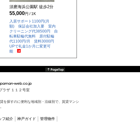
須磨海浜公園駅 徒歩
2
分
55,000
円 / 1K
入居サポート1100円(月
額) 保証会社加入要 室内
クリーニング代38500円 自
転車駐輪代無料 原付駐輪
代1100円/月 賃料3000円
UPで礼金1か月に変更可
能
んプラザ １１２号室
貸を探すのに便利な地域別・沿線別で、賃貸マンシ
。
ッフ紹介
神戸ガイド
管理物件