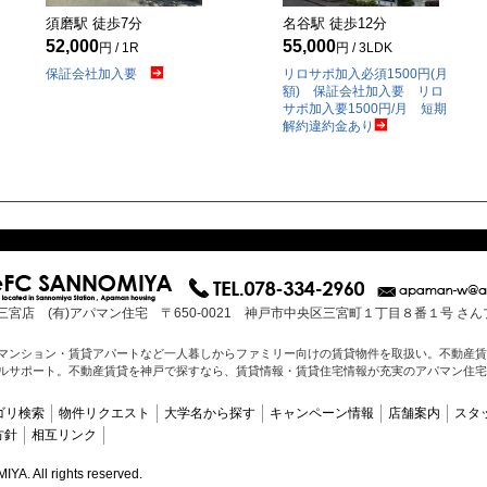
須磨駅 徒歩
7
分
名谷駅 徒歩
12
分
52,000
55,000
円 / 1R
円 / 3LDK
保証会社加入要
リロサポ加入必須1500円(月
額) 保証会社加入要 リロ
サポ加入要1500円/月 短期
解約違約金あり
三宮店 (有)アパマン住宅 〒650-0021 神戸市中央区三宮町１丁目８番１号 さ
マンション・賃貸アパートなど一人暮しからファミリー向けの賃貸物件を取扱い。不動産賃
ルサポート。不動産賃貸を神戸で探すなら、賃貸情報・賃貸住宅情報が充実のアパマン住宅
ゴリ検索
物件リクエスト
大学名から探す
キャンペーン情報
店舗案内
スタ
方針
相互リンク
. All rights reserved.