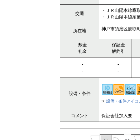
・ＪＲ山陽本線鷹取
交通
・ＪＲ山陽本線須磨
神戸市須磨区鷹取町3
所在地
敷金
保証金
礼金
解約引
-
-
-
-
設備・条件
設備・条件アイコ
コメント
保証会社加入要