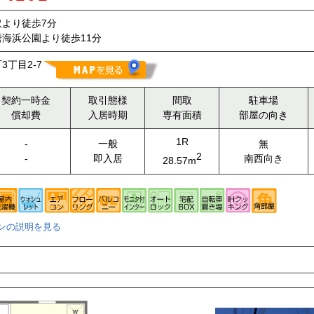
より徒歩7分
海浜公園より徒歩11分
丁目2-7
契約一時金
取引態様
間取
駐車場
償却費
入居時期
専有面積
部屋の向き
1R
-
一般
無
2
-
即入居
南西向き
28.57m
ンの説明を見る