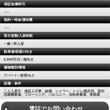
保証金/解約引
- / -
契約一時金/償却費
- / -
取引形態/入居時期
一般 / 即入居
駐車場/部屋の向き
8,800円/月 / 南向き
建物種別/構造
アパート / 鉄骨ALC
設備・条件
二人入居可、保証人不要、給湯、シャワー、トイレ/風呂別、室内
洗濯機置場、フローリング、バルコニー、自転車置場、角部屋
電話でお問い合わせ