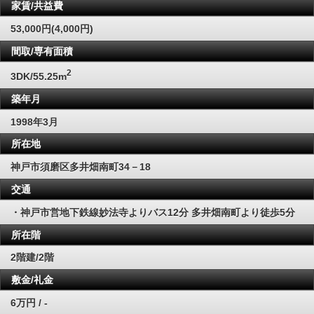
家賃/共益費
53,000円(4,000円)
間取/専有面積
2
3DK/55.25m
築年月
1998年3月
所在地
神戸市須磨区多井畑南町34－18
交通
・神戸市営地下鉄線妙法寺よりバス12分 多井畑南町より徒歩5分
所在階
2階建/2階
敷金/礼金
6万円 / -