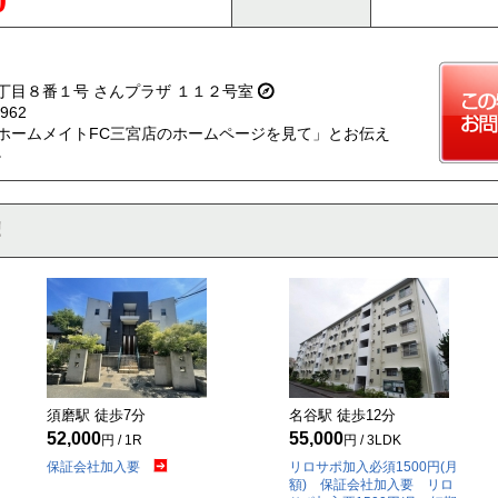
0
丁目８番１号 さんプラザ １１２号室
962
ホームメイトFC三宮店のホームページを見て」とお伝え
。
須磨駅 徒歩
7
分
名谷駅 徒歩
12
分
52,000
55,000
円 / 1R
円 / 3LDK
保証会社加入要
リロサポ加入必須1500円(月
額) 保証会社加入要 リロ