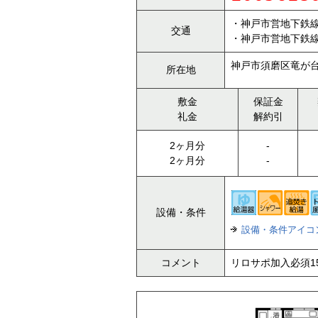
・神戸市営地下鉄線
交通
・神戸市営地下鉄線
神戸市須磨区竜が台
所在地
敷金
保証金
礼金
解約引
2ヶ月分
-
2ヶ月分
-
設備・条件
設備・条件アイコ
コメント
リロサポ加入必須1