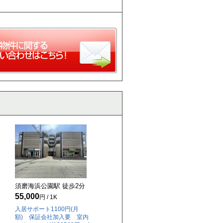
須磨海浜公園駅 徒歩
2
分
55,000
円 / 1K
入居サポート1100円(月
額) 保証会社加入要 室内