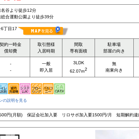
名谷より徒歩12分
総合運動公園より徒歩39分
6丁目17
契約一時金
取引態様
間取
駐車場
償却費
入居時期
専有面積
部屋の向き
3LDK
-
一般
無
2
-
即入居
南東向き
62.07m
ンの説明を見る
500円(月額) 保証会社加入要 リロサポ加入要1500円/月 短期解約