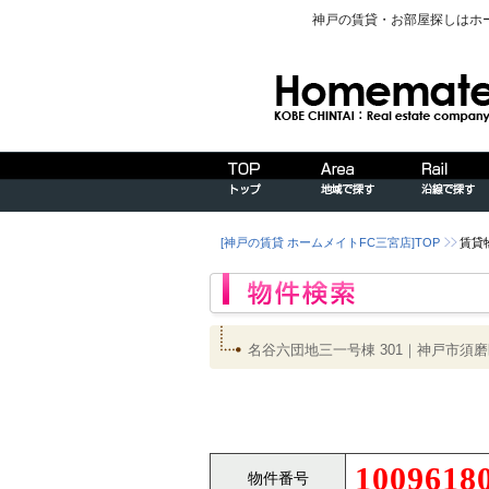
神戸の賃貸・お部屋探しはホ
[神戸の賃貸 ホームメイトFC三宮店]TOP
賃貸
名谷六団地三一号棟 301｜神戸市
1009618
物件番号