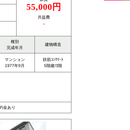
55,000円
共益費
-
種別
建物構造
完成年月
マンション
鉄筋ｺﾝｸﾘｰﾄ
1977年9月
5階建/3階
違約金あり