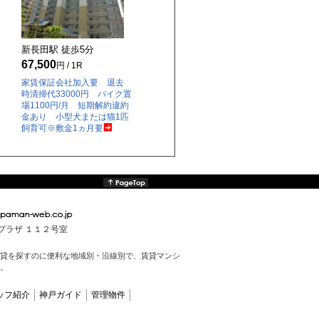
新長田駅 徒歩
5
分
67,500
円 / 1R
家賃保証会社加入要 退去
時清掃代33000円 バイク置
場1100円/月 短期解約違約
金あり 小型犬または猫1匹
飼育可※敷金1ヵ月要
んプラザ １１２号室
貸を探すのに便利な地域別・沿線別で、賃貸マンシ
。
ッフ紹介
神戸ガイド
管理物件