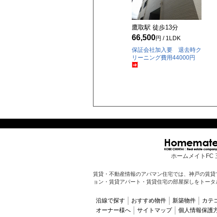
鷹取駅 徒歩
13
分
66,500
円 / 1LDK
保証会社加入要 退去時ク
リーニング費用44000円
ホームメイトFC 
賃貸・不動産情報のアパマン住宅では、神戸の賃貸
ョン・賃貸アパート・賃貸住宅の部屋探しをトータ
沿線で探す
おすすめ物件
新築物件
カテ
オーナー様へ
サイトマップ
個人情報保護