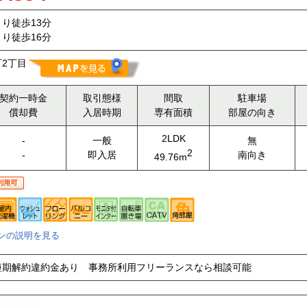
り徒歩13分
り徒歩16分
2丁目
契約一時金
取引態様
間取
駐車場
償却費
入居時期
専有面積
部屋の向き
2LDK
-
一般
無
2
-
即入居
南向き
49.76m
ンの説明を見る
短期解約違約金あり 事務所利用フリーランスなら相談可能