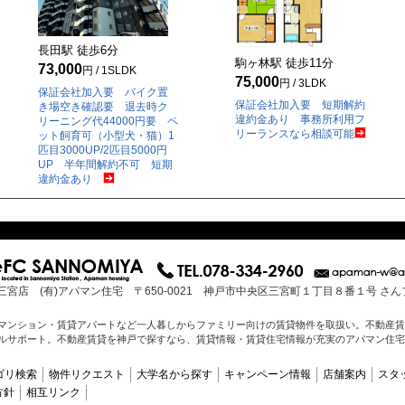
長田駅 徒歩
6
分
駒ヶ林駅 徒歩
11
分
73,000
円 / 1SLDK
75,000
円 / 3LDK
保証会社加入要 バイク置
保証会社加入要 短期解約
き場空き確認要 退去時ク
違約金あり 事務所利用フ
リーニング代44000円要 ペ
リーランスなら相談可能
ット飼育可（小型犬・猫）1
匹目3000UP/2匹目5000円
UP 半年間解約不可 短期
違約金あり
三宮店 (有)アパマン住宅 〒650-0021 神戸市中央区三宮町１丁目８番１号 さ
マンション・賃貸アパートなど一人暮しからファミリー向けの賃貸物件を取扱い。不動産賃
ルサポート。不動産賃貸を神戸で探すなら、賃貸情報・賃貸住宅情報が充実のアパマン住宅
ゴリ検索
物件リクエスト
大学名から探す
キャンペーン情報
店舗案内
スタ
方針
相互リンク