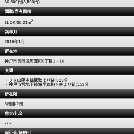
66,500円(3,500円)
間取/専有面積
2
1LDK/30.21m
築年月
2019年1月
所在地
神戸市長田区海運町8丁目1－16
交通
・ＪＲ山陽本線鷹取より徒歩13分
・神戸市営地下鉄海岸線駒ヶ林より徒歩13分
所在階
3階建/2階
敷金/礼金
- / -
保証金/解約引