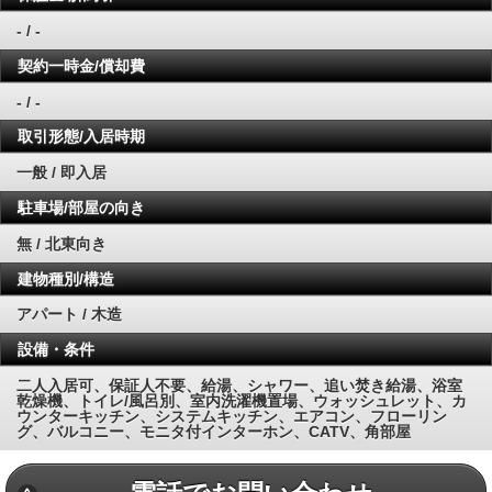
- / -
契約一時金/償却費
- / -
取引形態/入居時期
一般 / 即入居
駐車場/部屋の向き
無 / 北東向き
建物種別/構造
アパート / 木造
設備・条件
二人入居可、保証人不要、給湯、シャワー、追い焚き給湯、浴室
乾燥機、トイレ/風呂別、室内洗濯機置場、ウォッシュレット、カ
ウンターキッチン、システムキッチン、エアコン、フローリン
グ、バルコニー、モニタ付インターホン、CATV、角部屋