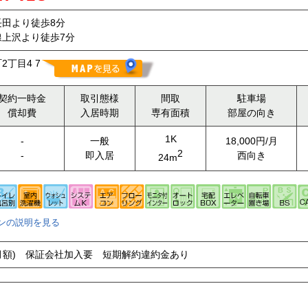
田より徒歩8分
上沢より徒歩7分
丁目4 7
契約一時金
取引態様
間取
駐車場
償却費
入居時期
専有面積
部屋の向き
1K
-
一般
18,000円/月
2
-
即入居
西向き
24m
ンの説明を見る
(月額) 保証会社加入要 短期解約違約金あり