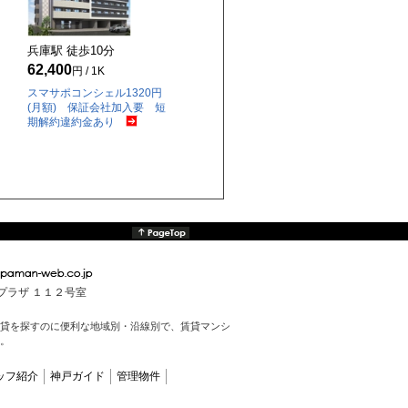
兵庫駅 徒歩
10
分
62,400
円 / 1K
スマサポコンシェル1320円
(月額) 保証会社加入要 短
期解約違約金あり
んプラザ １１２号室
貸を探すのに便利な地域別・沿線別で、賃貸マンシ
。
ッフ紹介
神戸ガイド
管理物件