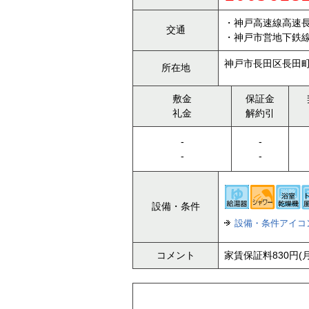
・神戸高速線高速長
交通
・神戸市営地下鉄線
神戸市長田区長田町2
所在地
敷金
保証金
礼金
解約引
-
-
-
-
設備・条件
設備・条件アイコ
コメント
家賃保証料830円