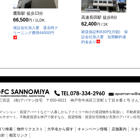
鷹取駅 徒歩
13
分
高速長田駅 徒歩
8
分
66,500
円 / 1LDK
62,400
円 / 1K
保証会社加入要 退去時ク
家賃保証料830円(月額) 保
リーニング費用44000円
証会社加入要 短期解約違
約金あり
三宮店 (有)アパマン住宅 〒650-0021 神戸市中央区三宮町１丁目８番１号 さ
マンション・賃貸アパートなど一人暮しからファミリー向けの賃貸物件を取扱い。不動産賃
ルサポート。不動産賃貸を神戸で探すなら、賃貸情報・賃貸住宅情報が充実のアパマン住宅
ゴリ検索
物件リクエスト
大学名から探す
キャンペーン情報
店舗案内
スタ
方針
相互リンク