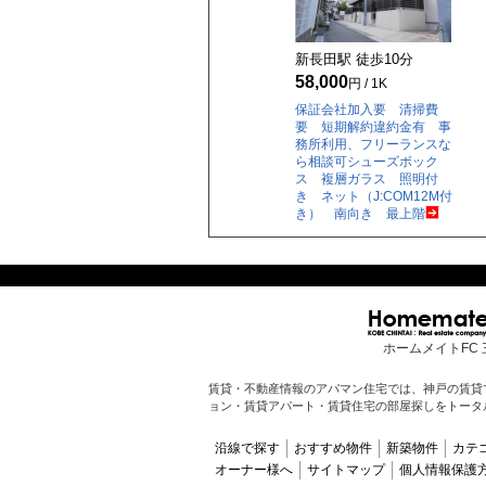
新長田駅 徒歩
10
分
58,000
円 / 1K
保証会社加入要 清掃費
要 短期解約違約金有 事
務所利用、フリーランスな
ら相談可シューズボック
ス 複層ガラス 照明付
き ネット（J:COM12M付
き） 南向き 最上階
ホームメイトFC 
賃貸・不動産情報のアパマン住宅では、神戸の賃貸
ョン・賃貸アパート・賃貸住宅の部屋探しをトータ
沿線で探す
おすすめ物件
新築物件
カテ
オーナー様へ
サイトマップ
個人情報保護